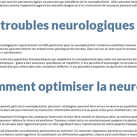
ie pas que les personnes âgées ne peuvent pas bénéficier de la neuroplasticité ; elles peuvent touj
ulantes comme l’apprentissage d’une nouvelle langue ou d’un instrument de musique peuvent aider
 troubles neurologiques 
eurologiques représentent un défi particulier pour la neuroplasticité. Certaines conditions comme 
ives peuvent altérer les mécanismes plastiques du cerveau. Dans ces cas-là, bien que le cerveau 
rs satisfaisants.
existe des approches thérapeutiques qui exploitent la neuroplasticité pour aider les personnes at
atique : grâce à des exercices spécifiques et répétitifs, il est possible d’encourager le cerveau 
ontrent que même dans des situations difficiles, il est possible d’exploiter la plasticité cérébrale
ment optimiser la neuro
nement parti de la neuroplasticité, plusieurs stratégies peuvent être mises en œuvre au quotidien. 
 le biais de cours formels ou d’activités informelles comme lire ou jouer à des jeux intellectuels, s
t important d’intégrer des pratiques favorisant le bien-être mental et physique dans sa routine q
peuvent réduire le stress et améliorer l’humeur, créant ainsi un environnement propice à la plasti
 le cerveau peut également jouer un rôle significatif dans l’optimisation de cette capacité d’adapta
crucial d’accorder une attention particulière au sommeil. Un sommeil réparateur permet au cerveau 
une bonne santé cognitive. En combinant ces différentes approches, chacun peut contribuer à maxim