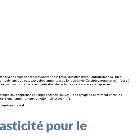
réponse à des expériences, des apprentissages ou des blessures. Contrairement à l’idée
réalité dynamique et capable de changer tout au long de la vie. Ce phénomène se manifeste à
jà existantes ou même la réorganisation de certaines zones cérébrales après un
 lorsque nous apprenons quelque chose de nouveau, des synapses se forment entre les
acteurs environnementaux, émotionnels et cognitifs.
bien-être mental.
asticité pour le