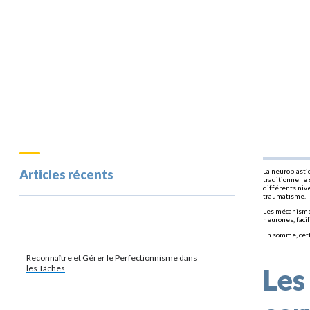
Articles récents
La neuroplasti
traditionnelle
différents niv
traumatisme.
Les mécanismes
neurones, faci
En somme, cett
Reconnaître et Gérer le Perfectionnisme dans
Les
les Tâches