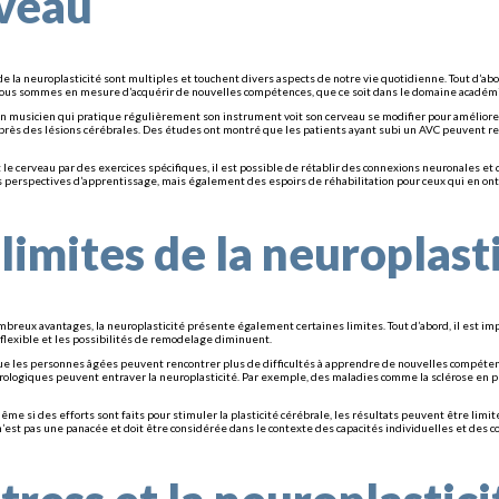
veau
e la neuroplasticité sont multiples et touchent divers aspects de notre vie quotidienne. Tout d’abo
nous sommes en mesure d’acquérir de nouvelles compétences, que ce soit dans le domaine académ
n musicien qui pratique régulièrement son instrument voit son cerveau se modifier pour améliorer 
près des lésions cérébrales. Des études ont montré que les patients ayant subi un AVC peuvent ret
e cerveau par des exercices spécifiques, il est possible de rétablir des connexions neuronales et d
perspectives d’apprentissage, mais également des espoirs de réhabilitation pour ceux qui en ont
 limites de la neuroplast
reux avantages, la neuroplasticité présente également certaines limites. Tout d’abord, il est impor
flexible et les possibilités de remodelage diminuent.
que les personnes âgées peuvent rencontrer plus de difficultés à apprendre de nouvelles compétenc
rologiques peuvent entraver la neuroplasticité. Par exemple, des maladies comme la sclérose en pl
ême si des efforts sont faits pour stimuler la plasticité cérébrale, les résultats peuvent être lim
n’est pas une panacée et doit être considérée dans le contexte des capacités individuelles et des c