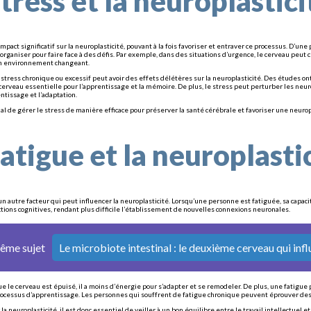
stress et la neuroplastici
impact significatif sur la neuroplasticité, pouvant à la fois favoriser et entraver ce processus. D’une
éorganiser pour faire face à des défis. Par exemple, dans des situations d’urgence, le cerveau pe
un environnement changeant.
stress chronique ou excessif peut avoir des effets délétères sur la neuroplasticité. Des études 
cerveau essentielle pour l’apprentissage et la mémoire. De plus, le stress peut perturber les ne
rentissage et l’adaptation.
cial de gérer le stress de manière efficace pour préserver la santé cérébrale et favoriser une neurop
fatigue et la neuroplasti
 un autre facteur qui peut influencer la neuroplasticité. Lorsqu’une personne est fatiguée, sa cap
ctions cognitives, rendant plus difficile l’établissement de nouvelles connexions neuronales.
même sujet
Le microbiote intestinal : le deuxième cerveau qui inf
que le cerveau est épuisé, il a moins d’énergie pour s’adapter et se remodeler. De plus, une fatig
rocessus d’apprentissage. Les personnes qui souffrent de fatigue chronique peuvent éprouver des 
la neuroplasticité, il est donc essentiel de veiller à un bon équilibre entre le travail intellectuel 