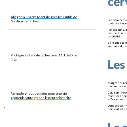
cer
Alléger la Charge Mentale avec les Outils de
Les bénéfices d
Gestion de Tâches
d’adaptation, 
Par exemple, u
récupération a
plasticité.
En rééduquant l
seulement des 
Protéger sa liste de tâches avec l’Art de Dire
Les
Non
Malgré ses nomb
devient moins 
Cela signifie 
Remodeler vos pensées pour une vie
conditions neu
épanouissante grâce à la neuroplasticité
efficacement.
Dans ces cas, m
puissant, elle 