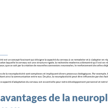
cité est un concept fascinant qui désigne la capacité du cerveau à se remodeler et à s’adapter en 
 selon laquelle le cerveau est une structure rigide, la recherche moderne a démontré qu’il est en 
eaux, que ce soit par la création de nouvelles connexions neuronales, le renforcement de celles dé
 de la neuroplasticité sont complexes et impliquent divers processus biologiques. Par exemple,
litant ainsi la communication entre eux. De plus, la neuroplasticité peut être influencée par des f
e capacité d’adaptation du cerveau est essentielle pour notre développement personnel et notre 
 avantages de la neuropl