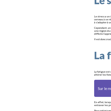
Le 
Le stress a un 
cerveau à se r
à s’adapter à 
Cependant, un 
une région du 
difficile l’app
Il est donc cru
La 
La fatigue est
altérer les fon
Sur le 
En effet, lors
entraver les p
Pour optimiser 