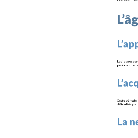
L’â
L’ap
Les jeunes cer
période intens
L’ac
Cette période 
difficultés p
La n