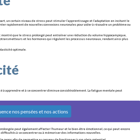
té
 part, un certain niveau de stress peut stimuler l’apprentissage et l’adaptation en incitant le
ut créer rapidement de nouvelles connexions neuronales pour aider à résoudre un problème ou
ont montré que le stress prolongé peut entraîner une réduction du volume hippocampique,
urotransmetteurs et les hormones qui régulent les processus neuronaux, rendant ainsi plus
lasticité optimale.
cité
acité à apprendre et à se concentrer diminue considérablement. La fatigue mentale peut
luence nos pensées et nos actions
ue prolongée peut également affecter l’humeur et le bien-être émotionnel, ce qui peut encore
difficultés à se concentrer ou à mémoriser des informations nouvelles.
et le repos afin de permettre au cerveau de fonctionner à son plein potentiel.