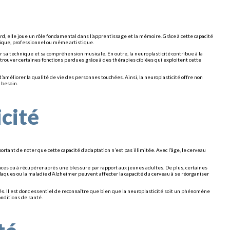
rd, elle joue un rôle fondamental dans l’apprentissage et la mémoire. Grâce à cette capacité
ique, professionnel ou même artistique.
sa technique et sa compréhension musicale. En outre, la neuroplasticité contribue à la
rouver certaines fonctions perdues grâce à des thérapies ciblées qui exploitent cette
’améliorer la qualité de vie des personnes touchées. Ainsi, la neuroplasticité offre non
 besoin.
icité
tant de noter que cette capacité d’adaptation n’est pas illimitée. Avec l’âge, le cerveau
es ou à récupérer après une blessure par rapport aux jeunes adultes. De plus, certaines
aques ou la maladie d’Alzheimer peuvent affecter la capacité du cerveau à se réorganiser
ités. Il est donc essentiel de reconnaître que bien que la neuroplasticité soit un phénomène
onditions de santé.