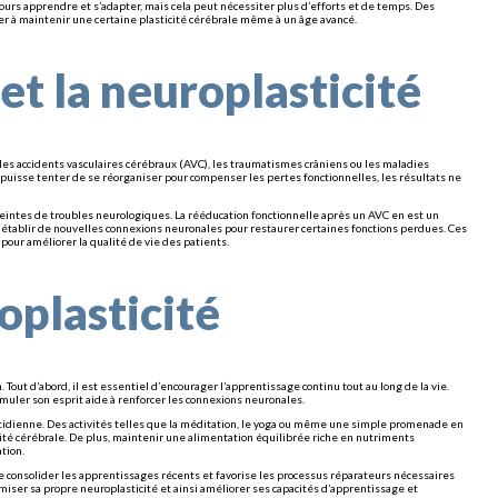
ours apprendre et s’adapter, mais cela peut nécessiter plus d’efforts et de temps. Des
 à maintenir une certaine plasticité cérébrale même à un âge avancé.
et la neuroplasticité
les accidents vasculaires cérébraux (AVC), les traumatismes crâniens ou les maladies
puisse tenter de se réorganiser pour compenser les pertes fonctionnelles, les résultats ne
teintes de troubles neurologiques. La rééducation fonctionnelle après un AVC en est un
à établir de nouvelles connexions neuronales pour restaurer certaines fonctions perdues. Ces
 pour améliorer la qualité de vie des patients.
plasticité
Tout d’abord, il est essentiel d’encourager l’apprentissage continu tout au long de la vie.
timuler son esprit aide à renforcer les connexions neuronales.
uotidienne. Des activités telles que la méditation, le yoga ou même une simple promenade en
cité cérébrale. De plus, maintenir une alimentation équilibrée riche en nutriments
tion.
de consolider les apprentissages récents et favorise les processus réparateurs nécessaires
iser sa propre neuroplasticité et ainsi améliorer ses capacités d’apprentissage et