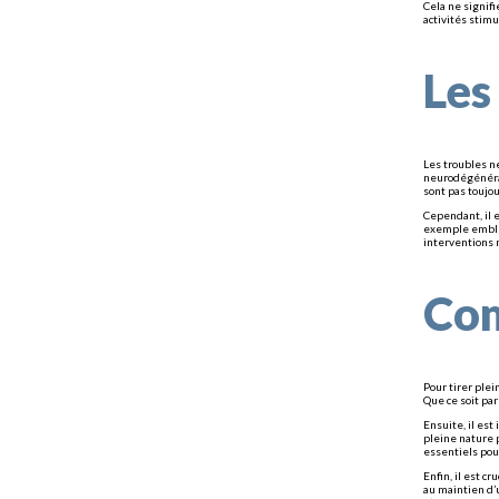
Cela ne signif
activités stim
Les
Les troubles n
neurodégénérat
sont pas toujou
Cependant, il 
exemple emblém
interventions m
Com
Pour tirer plei
Que ce soit par
Ensuite, il es
pleine nature 
essentiels pour
Enfin, il est 
au maintien d’