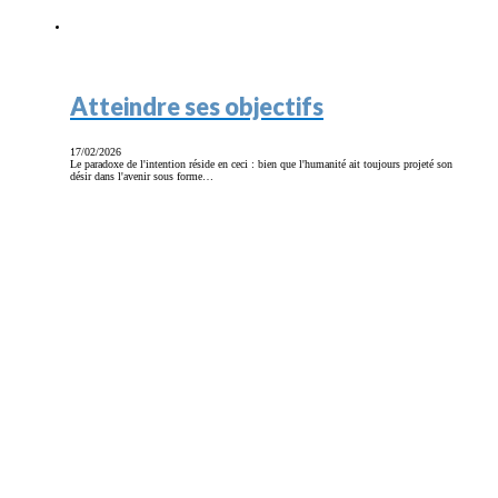
Atteindre ses objectifs
17/02/2026
Le paradoxe de l'intention réside en ceci : bien que l'humanité ait toujours projeté son
désir dans l'avenir sous forme…