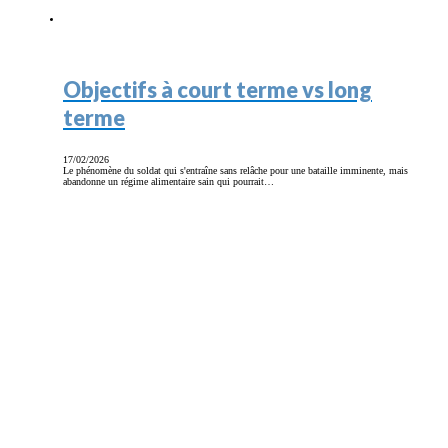
Objectifs à court terme vs long
terme
17/02/2026
Le phénomène du soldat qui s'entraîne sans relâche pour une bataille imminente, mais
abandonne un régime alimentaire sain qui pourrait…