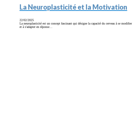
La Neuroplasticité et la Motivation
22/02/2025
La neuroplasticité est un concept fascinant qui désigne la capacité du cerveau à se modifier
et à s'adapter en réponse…