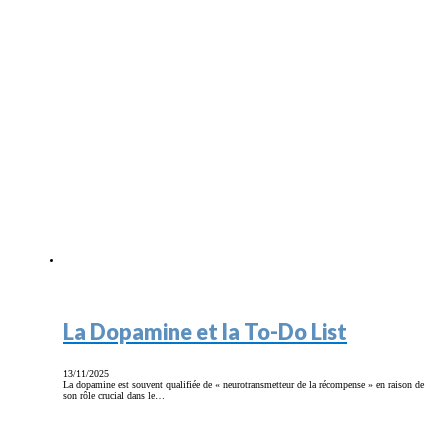
La Dopamine et la To-Do List
13/11/2025
La dopamine est souvent qualifiée de « neurotransmetteur de la récompense » en raison de
son rôle crucial dans le…