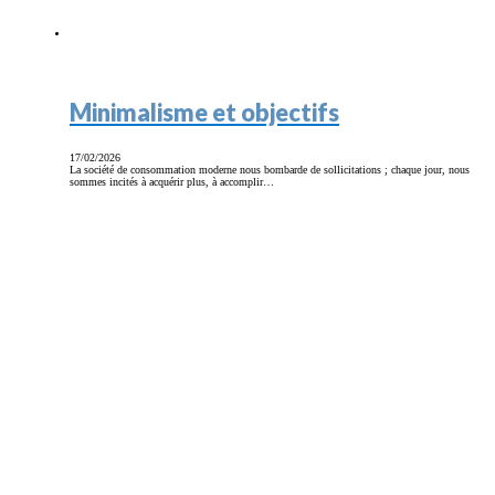
Minimalisme et objectifs
17/02/2026
La société de consommation moderne nous bombarde de sollicitations ; chaque jour, nous
sommes incités à acquérir plus, à accomplir…