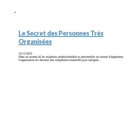
Le Secret des Personnes Très
Organisées
13/11/2025
Dans un monde où les exigences professionnelles et personnelles ne cessent d'augmenter,
l'organisation est devenue une compétence essentielle pour naviguer…