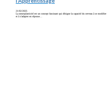
l’Apprentissage
21/02/2025
La neuroplasticité est un concept fascinant qui désigne la capacité du cerveau à se modifier
et à s'adapter en réponse…