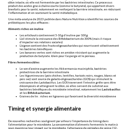
côlon intacte, où elle est fermentée par les bactéries intestinales. Ce processus
produit des acides gras à chaîne courte (comme le butyrate), qui apportent divers
bienfaits pour la santé, notamment en renforçant la barrière intestinale, en réduisant
l’inflammation et en soutenant la santé métabolique.
Une méta-analyse de 2023 publiée dans Nature Nutrition a identifié les sources de
prébiotiques les plus efficaces :
Aliments riches en inuline
Les artichauts contiennent 5-10g d’inuline par 100g
L’ail stimule la croissance des Bifidobacterium de 300% (mais il risque
d’impacter vos relations sociales)
L’oignon contient des fructo-oligosaccharides qui nourrissent sélectivement
les bactéries bénéfiques
Les bananes vertes sont riches en amidon résistant qui augmente la
production de butyrate. Idem pour l’asperge et le poireau.
Fibres fermentescibles
Le son d’avoine augmente les Akkermansia muciniphila, bactéries
protectrices de la barrière intestinale
Les légumineuses (pois chiches, lentilles, haricots noirs, rouges, blancs et
pois sec) sont source de galacto-oligosaccharides (GOS) qui stimulent la
croissance des Lactobacillus. Les GOS traversent l’intestin grêle sans être
décomposés et atteignent le côlon, où elles servent de substrat aux
bactéries bénéfiques du microbiote intestinal, notamment les
Lactobacillus
et les
Bifidobacterium
.
Graines de lin : riches en lignanes qui favorisent la diversité microbienne
Timing et synergie alimentaire
De nouvelles recherches soulignent par ailleurs l’importance du timing dans
l’alimentation pour le microbiote. La consommation d’aliments fermentés le matin à
jeun maximise leur impact sur le microbiote, l’alternance de périodes de jeûne (12-