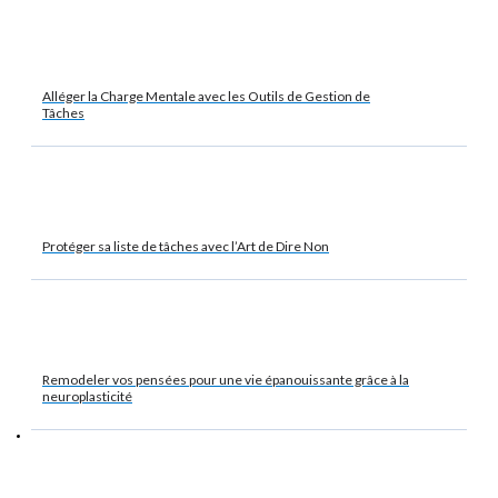
Alléger la Charge Mentale avec les Outils de Gestion de
Tâches
Protéger sa liste de tâches avec l’Art de Dire Non
Remodeler vos pensées pour une vie épanouissante grâce à la
neuroplasticité