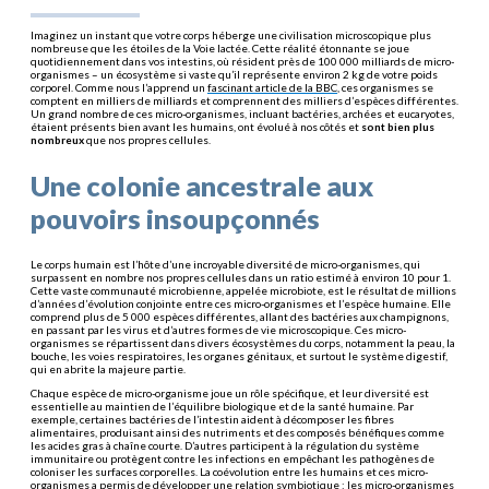
Imaginez un instant que votre corps héberge une civilisation microscopique plus
nombreuse que les étoiles de la Voie lactée. Cette réalité étonnante se joue
quotidiennement dans vos intestins, où résident près de 100 000 milliards de micro-
organismes – un écosystème si vaste qu’il représente environ 2 kg de votre poids
corporel. Comme nous l’apprend un
fascinant article de la BBC
, ces organismes se
comptent en milliers de milliards et comprennent des milliers d’espèces différentes.
Un grand nombre de ces micro-organismes, incluant bactéries, archées et eucaryotes,
étaient présents bien avant les humains, ont évolué à nos côtés et
sont bien plus
nombreux
que nos propres cellules.
Une colonie ancestrale aux
pouvoirs insoupçonnés
Le corps humain est l’hôte d’une incroyable diversité de micro-organismes, qui
surpassent en nombre nos propres cellules dans un ratio estimé à environ 10 pour 1.
Cette vaste communauté microbienne, appelée microbiote, est le résultat de millions
d’années d’évolution conjointe entre ces micro-organismes et l’espèce humaine. Elle
comprend plus de 5 000 espèces différentes, allant des bactéries aux champignons,
en passant par les virus et d’autres formes de vie microscopique. Ces micro-
organismes se répartissent dans divers écosystèmes du corps, notamment la peau, la
bouche, les voies respiratoires, les organes génitaux, et surtout le système digestif,
qui en abrite la majeure partie.
Chaque espèce de micro-organisme joue un rôle spécifique, et leur diversité est
essentielle au maintien de l’équilibre biologique et de la santé humaine. Par
exemple, certaines bactéries de l’intestin aident à décomposer les fibres
alimentaires, produisant ainsi des nutriments et des composés bénéfiques comme
les acides gras à chaîne courte. D’autres participent à la régulation du système
immunitaire ou protègent contre les infections en empêchant les pathogènes de
coloniser les surfaces corporelles. La coévolution entre les humains et ces micro-
organismes a permis de développer une relation symbiotique : les micro-organismes