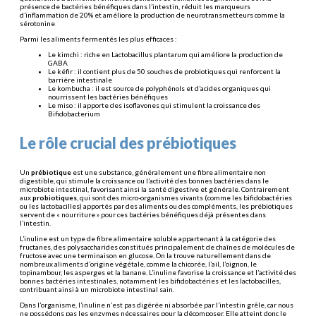
présence de bactéries bénéfiques dans l’intestin, réduit les marqueurs
d’inflammation de 20% et améliore la production de neurotransmetteurs comme la
sérotonine
Parmi les aliments fermentés les plus efficaces :
Le kimchi : riche en Lactobacillus plantarum qui améliore la production de
GABA
Le kéfir : il contient plus de 50 souches de probiotiques qui renforcent la
barrière intestinale
Le kombucha : il est source de polyphénols et d’acides organiques qui
nourrissent les bactéries bénéfiques
Le miso : il apporte des isoflavones qui stimulent la croissance des
Bifidobacterium
Le rôle crucial des prébiotiques
Un
prébiotique
est une substance, généralement une fibre alimentaire non
digestible, qui stimule la croissance ou l’activité des bonnes bactéries dans le
microbiote intestinal, favorisant ainsi la santé digestive et générale. Contrairement
aux
probiotiques
, qui sont des micro-organismes vivants (comme les bifidobactéries
ou les lactobacilles) apportés par des aliments ou des compléments, les prébiotiques
servent de « nourriture » pour ces bactéries bénéfiques déjà présentes dans
l’intestin.
L’inuline est un type de fibre alimentaire soluble appartenant à la catégorie des
fructanes, des polysaccharides constitués principalement de chaînes de molécules de
fructose avec une terminaison en glucose. On la trouve naturellement dans de
nombreux aliments d’origine végétale, comme la chicorée, l’ail, l’oignon, le
topinambour, les asperges et la banane. L’inuline favorise la croissance et l’activité des
bonnes bactéries intestinales, notamment les bifidobactéries et les lactobacilles,
contribuant ainsi à un microbiote intestinal sain.
Dans l’organisme, l’inuline n’est pas digérée ni absorbée par l’intestin grêle, car nous
ne possédons pas les enzymes nécessaires pour la décomposer. Elle atteint donc le