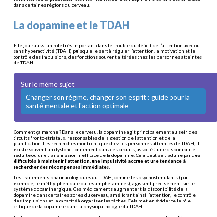
dans certaines régions du cerveau.
La dopamine et le TDAH
Elle joue aussi un rôle très important dans le trouble du déficit de l’attention avec ou
sans hyperactivité (TDAH) puisqu’elle sert à réguler l’attention, la motivation et le
contrôle des impulsions, des fonctions souvent altérées chez les personnes atteintes
de TDAH.
Sur le même sujet
Changer son régime, changer son esprit : guide pour la
santé mentale et l'action optimale
Comment ça marche ? Dans le cerveau, la dopamine agit principalement au sein des
circuits fronto-striataux, responsables de la gestion de l’attention et de la
planification. Les recherches montrent que chez les personnes atteintes de TDAH, il
existe souvent un dysfonctionnement dans ces circuits, associé à une disponibilité
réduite ou une transmission inefficace de la dopamine. Cela peut se traduire par d
es
difficultés à maintenir l’attention, une impulsivité accrue et une tendance à
rechercher des récompenses immédiates.
Les traitements pharmacologiques du TDAH, comme les psychostimulants (par
exemple, le méthylphénidate ou les amphétamines), agissent précisément sur le
système dopaminergique. Ces médicaments augmentent la disponibilité de la
dopamine dans certaines zones du cerveau, améliorant ainsi l’attention, le contrôle
des impulsions et la capacité à organiser les tâches. Cela met en évidence le rôle
critique de la dopamine dans la physiopathologie du TDAH.