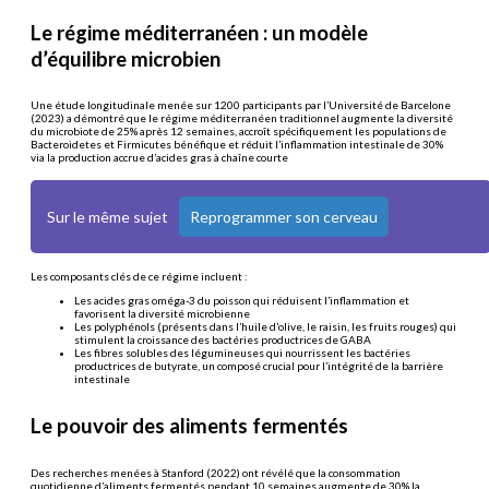
Le régime méditerranéen : un modèle
d’équilibre microbien
Une étude longitudinale menée sur 1200 participants par l’Université de Barcelone
(2023) a démontré que le régime méditerranéen traditionnel augmente la diversité
du microbiote de 25% après 12 semaines, accroît spécifiquement les populations de
Bacteroidetes et Firmicutes bénéfique et réduit l’inflammation intestinale de 30%
via la production accrue d’acides gras à chaîne courte
Sur le même sujet
Reprogrammer son cerveau
Les composants clés de ce régime incluent :
Les acides gras oméga-3 du poisson qui réduisent l’inflammation et
favorisent la diversité microbienne
Les polyphénols (présents dans l’huile d’olive, le raisin, les fruits rouges) qui
stimulent la croissance des bactéries productrices de GABA
Les fibres solubles des légumineuses qui nourrissent les bactéries
productrices de butyrate, un composé crucial pour l’intégrité de la barrière
intestinale
Le pouvoir des aliments fermentés
Des recherches menées à Stanford (2022) ont révélé que la consommation
quotidienne d’aliments fermentés pendant 10 semaines augmente de 30% la