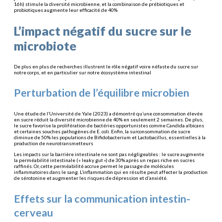
16h) stimule la diversité microbienne, et la combinaison de prébiotiques et
probiotiques augmente leur efficacité de 40%
L’impact négatif du sucre sur le
microbiote
De plus en plus de recherches illustrent le rôle négatif voire néfaste du sucre sur
notre corps, et en particulier sur notre écosystème intestinal
Perturbation de l’équilibre microbien
Une étude de l’Université de Yale (2023) a démontré qu’une consommation élevée
en sucre réduit la diversité microbienne de 40% en seulement 2 semaines. De plus,
le sucre favorise la prolifération de bactéries opportunistes comme Candida albicans
et certaines souches pathogènes de E. coli. Enfin, la surconsommation de sucre
diminue de 50% les populations de Bifidobacterium et Lactobacillus, essentielles à la
production de neurotransmetteurs
Les impacts sur la barrière intestinale ne sont pas négligeables : le sucre augmente
la perméabilité intestinale (« leaky gut ») de 30% après un repas riche en sucres
raffinés. Or, cette perméabilité accrue permet le passage de molécules
inflammatoires dans le sang. L’inflammation qui en résulte peut affecter la production
de sérotonine et augmenter les risques de dépression et d’anxiété.
Effets sur la communication intestin-
cerveau