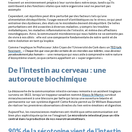
trouvent un environnement propice à leur survie dans notre corps, tandis qu’ils
contribuent à des fonctions vitales que notre organisme seul ne pourrait pas
accomplir.
Cependant, cet équilibre peut être perturbé par des facteurs tels qu’une
alimentation déséquilibrée, l’usage excessif d’antibiotiques ou le stress, ce qui peut
entraîner des dysbioses, des états où le microbiote devient déséquilibré. De telles
perturbations ont été associées à diverses maladies, y compris les troubles
métaboliques, les maladies inflammatoires de l’intestin, et même des affections
neurologiques. Ainsi, la communauté microbienne qui nous habite ne se contente pas
de vivre à nos côtés : elle est une composante fondamentale de notre santé et de
notre évolution en tant qu’espèce.
Comme l’explique le Professeur John Cryan de l’Université de Cork dans un
TED talk
fascinant :
«
Chaque fois que vous perdez certains de ces microbes aux toilettes, vous devenez
paradoxalement plus humain
» – une remarque qui nous aide à comprendre notre nature
d’écosystème vivant, ce que certains appellent un « super organisme ».
De l’intestin au cerveau : une
autoroute biochimique
La découverte de la communication intestin-cerveau remonte à un accident tragique
survenu en 1822, lorsqu’un trappeur canadien nommé
Alexis St Martin
survécut
miraculeusement à une blessure par balle qui laissa une ouverture béante et
permanente sur son système digestif. Cette fistule permit au Dr William Beaumont
de réaliser les premières observations directes du lien entre émotions et digestion.
Aujourd’hui, les neurosciences modernes ont révélé que cette communication est
bien plus sophistiquée qu’on ne l’imaginait.
Le microbiote intestinal joue un rôle
central dans la production de nos neurotransmetteurs.
90% de la sérotonine vient de l’intestin