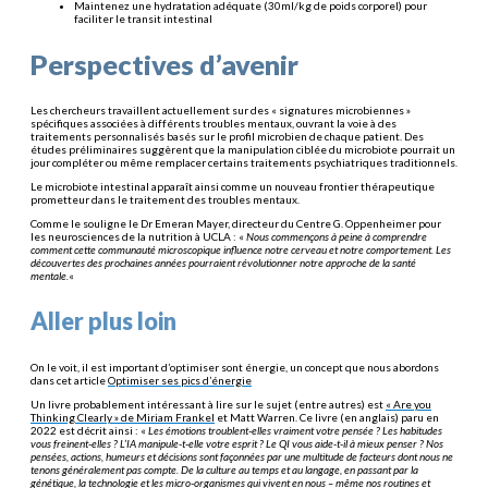
Maintenez une hydratation adéquate (30ml/kg de poids corporel) pour
faciliter le transit intestinal
Perspectives d’avenir
Les chercheurs travaillent actuellement sur des « signatures microbiennes »
spécifiques associées à différents troubles mentaux, ouvrant la voie à des
traitements personnalisés basés sur le profil microbien de chaque patient. Des
études préliminaires suggèrent que la manipulation ciblée du microbiote pourrait un
jour compléter ou même remplacer certains traitements psychiatriques traditionnels.
Le microbiote intestinal apparaît ainsi comme un nouveau frontier thérapeutique
prometteur dans le traitement des troubles mentaux.
Comme le souligne le Dr Emeran Mayer, directeur du Centre G. Oppenheimer pour
les neurosciences de la nutrition à UCLA : «
Nous commençons à peine à comprendre
comment cette communauté microscopique influence notre cerveau et notre comportement. Les
découvertes des prochaines années pourraient révolutionner notre approche de la santé
mentale.
«
Aller plus loin
On le voit, il est important d’optimiser sont énergie, un concept que nous abordons
dans cet article
Optimiser ses pics d’énergie
Un livre probablement intéressant à lire sur le sujet (entre autres) est
« Are you
Thinking Clearly » de Miriam Frankel
et Matt Warren. Ce livre (en anglais) paru en
2022 est décrit ainsi : «
Les émotions troublent-elles vraiment votre pensée ? Les habitudes
vous freinent-elles ? L’IA manipule-t-elle votre esprit ? Le QI vous aide-t-il à mieux penser ? Nos
pensées, actions, humeurs et décisions sont façonnées par une multitude de facteurs dont nous ne
tenons généralement pas compte. De la culture au temps et au langage, en passant par la
génétique, la technologie et les micro-organismes qui vivent en nous – même nos routines et