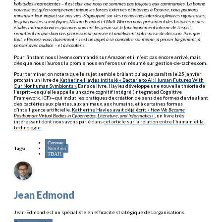
habitudes inconscientes – il est clair que nous ne sommes pas toujours aux commandes. La bonne
nouvelle est qu’en comprenant mieux les forces externes et internes à l’œuvre, nous pouvons
minimiser leur impact sur nos vies. S’appuyant sur des recherches interdisciplinaires rigoureuses,
les journalistes scientifiques Miriam Frankel et Matt Warren nous présentent des histoires et des
études extraordinaires qui nous ouvrent les yeux sur le fonctionnement interne de l’esprit,
remettent en question nos processus de pensée et améliorent notre prise de décision. Plus que
tout, « Pensez-vous clairement ? » est un appel à se connaître soi-même, à penser largement, à
penser avec audace – et à écouter.
« .
Pour l’instant nous l’avons commandé sur Amazon et il n’est pas encore arrivé, mais
dès que nous l’aurons lu promis nous en ferons un résumé sur gestion-de-taches.com.
Pour terminer, on notera que le sujet semble brûlant puisque paraîtra le 25 janvier
prochain un livre de
Katherine Hayles intitulé « Bacteria to Ai: Human Futures With
Our Nonhuman Symbionts ».
Dans ce livre, Hayles développe une nouvelle théorie de
l’esprit—ce qu’elle appelle un cadre cognitif intégré (Integrated Cognitive
Framework, ICF)—qui inclut les pratiques de création de sens des formes de vie allant
des bactéries aux plantes, aux animaux, aux humains, et à certaines formes
d’intelligence artificielle.
Katherine Hayles avait déjà écrit «
How We Became
Posthuman: Virtual Bodies in Cybernetics, Literature, and Informatics
« ,
un livre très
intéressant dont nous avons parlé dans
cet article sur la relation entre l’humain et la
technologie.
Cerveau
Tags:
Nutrition
TDAH
Jean Edmond
Jean-Edmond est un spécialiste en efficacité stratégique des organisations.