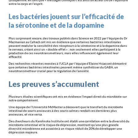
La dopamine, en tant que « messager chimique », est ainsi un acteur clé de l’équilibre
entre le corps et l’esprit.
Les bactéries jouent sur l’efficacité de
la sérotonine et de la dopamine
Plus surprenant encore, des travaux publiés dans Science en 2022 par l’équipe du Dr
Mazmanian au Caltech ont mis en évidence que certaines bactéries intestinales
peuvent moduler la sensibilité des récepteurs à la sérotonine et à la dopamine dans
le cerveau, créant ainsi un « double effet » : non seulement elles participent à la
production de ces neurotransmetteurs, mais elles influencent également leur
efficacité.
Des recherches récentes menées à l’UCLA par l’équipe d’Elaine Hsiao ont démontré
que certaines bactéries intestinales peuvent même synthétiser du GABA, un
neurotransmetteur crucial pour la régulation de l’anxiété.
Les preuves s’accumulent
Plusieurs études scientifiques ont mis en évidence l’impact direct du microbiote sur
notre comportement.
Une équipe de l’Université McMaster a découvert que le transfert du microbiote
intestinal de souris anxieuses à des souris calmes rendait ces dernières plus
anxieuses, et vice versa.
Des chercheurs du Karolinska Institute ont établi une corrélation entre la diversité du
microbiote intestinal et le risque de dépression, montrant qu’une plus grande
diversité microbienne est associée à un risque réduit de 20% de développer une
dépression majeure.