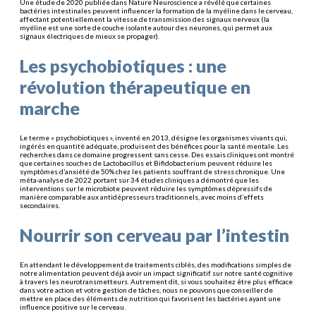
Une étude de 2020 publiée dans Nature Neuroscience a révélé que certaines
bactéries intestinales peuvent influencer la formation de la myéline dans le cerveau,
affectant potentiellement la vitesse de transmission des signaux nerveux (la
myéline est une sorte de couche isolante autour des neurones, qui permet aux
signaux électriques de mieux se propager).
Les psychobiotiques : une
révolution thérapeutique en
marche
Le terme « psychobiotiques », inventé en 2013, désigne les organismes vivants qui,
ingérés en quantité adéquate, produisent des bénéfices pour la santé mentale. Les
recherches dans ce domaine progressent sans cesse. Des essais cliniques ont montré
que certaines souches de Lactobacillus et Bifidobacterium peuvent réduire les
symptômes d’anxiété de 50% chez les patients souffrant de stress chronique. Une
méta-analyse de 2022 portant sur 34 études cliniques a démontré que les
interventions sur le microbiote peuvent réduire les symptômes dépressifs de
manière comparable aux antidépresseurs traditionnels, avec moins d’effets
secondaires.
Nourrir son cerveau par l’intestin
En attendant le développement de traitements ciblés, des modifications simples de
notre alimentation peuvent déjà avoir un impact significatif sur notre santé cognitive
à travers les neurotransmetteurs. Autrement dit, si vous souhaitez être plus efficace
dans votre action et votre gestion de tâches, nous ne pouvons que conseiller de
mettre en place des éléments de nutrition qui favorisent les bactéries ayant une
influence positive sur le cerveau.