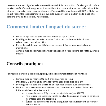
La consommation régulière de sucre raffiné réduit la production d’acides gras à chaîne
courte de 60ù. Ces acides gras sont essentiels à la communication entre le microbiote
et le cerveau, à tel point qu’une étude de l’Imperial College London (2022) a établi un
lien direct entre la consommation élevée de sucre et la diminution de la plasticité
cérébrale via l’altération du microbiote.
Comment limiter l’impact du sucre :
Ne pas dépasser 25g de sucres ajoutés par jour (OMS)
Privilégier les sucres naturels des fruits, qui contiennent des fibres
ralentissant leur absorption
Éviter les édulcorants artificiels qui peuvent également perturber le
microbiote
Consommer des aliments fermentés après un repas sucré pour atténuer son
impact
Conseils pratiques
Pour optimiser son microbiote, appliquez les recommandations suivantes :
Consommez au moins 30g de fibres diverses par jour
Intégrez 2-3 portions d’aliments fermentés quotidiennement
Privilégiez 7-8 portions de fruits et légumes de couleurs différentes
Limitez les sucres raffinés qui favorisent la croissance de bactéries pro-
inflammatoires, et notamment :
Ne pas dépasser 25g de sucres ajoutés par jour (OMS)
Privilégier les sucres naturels des fruits, qui contiennent des fibres
ralentissant leur absorption
Éviter les édulcorants artificiels qui peuvent également perturber
le microbiote