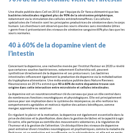
Une étude publiée dans Cell en 2015 par l’équipe du Dr Yano a démontré que l
es
bactéries intestinales régulent plus de 90% de la sérotonine périphérique
,
notamment via la stimulation des cellules entérochromaffines. Ces cellules
spécialisées de l’intestin sont les principales productrices de sérotonine dans le corps
humain. Les chercheurs ont observé que des souris élevées sans microbiote (dites
« germ-free ») présentaient des niveaux de sérotonine sanguine 60% plus bas que les
souris normales.
40 à 60% de la dopamine vient de
l’intestin
Concernant la dopamine, une recherche menée par l’Institut Pasteur en 2020 a révélé
que certaines souches bactériennes, notamment Escherichia coli, peuvent
synthétiser directement de la dopamine et ses précurseurs. Les bactéries
intestinales influencent également la production de dopamine via la métabolisation
du tryptophane alimentaire. Une méta-analyse publiée dans Nature Reviews
Neuroscience en 2019 a estimé que
40 à 60% de notre dopamine trouve son
origine dans cette interaction entre microbiote et cellules intestinales
.
La dopamine est un neurotransmetteur clé du cerveau qui joue un rôle central dans
de nombreuses fonctions neurologiques et physiologiques. Elle est principalement
connue pour son implication dans le système de récompense, où elle renforce les
comportements agréables et motive à répéter des actions bénéfiques, comme
manger, apprendre ou socialiser.
En régulant le plaisir et la motivation, la dopamine est également essentielle dans la
prise de décision et la planification, donc dans la gestion de tâches et la capacité à agir.
En outre, elle participe au contrôle des mouvements volontaires, à la régulation de
l’humeur et à la gestion de l’attention. Un déséquilibre des niveaux de dopamine
peut entraîner divers troubles neurologiques et psychiatriques, comme la maladie de
Parkinson, où sa production est insuffisante, ou la schizophrénie, où elle est en excès