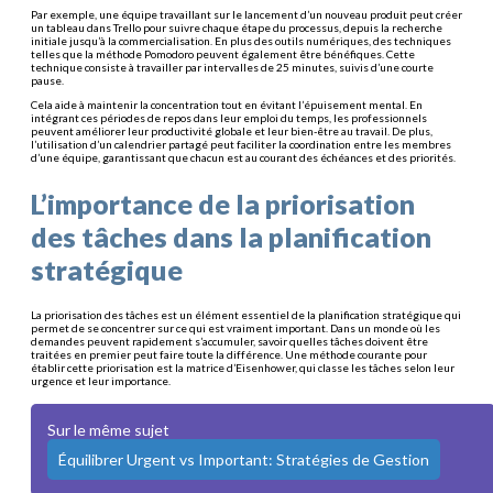
Par exemple, une équipe travaillant sur le lancement d’un nouveau produit peut créer
un tableau dans Trello pour suivre chaque étape du processus, depuis la recherche
initiale jusqu’à la commercialisation. En plus des outils numériques, des techniques
telles que la méthode Pomodoro peuvent également être bénéfiques. Cette
technique consiste à travailler par intervalles de 25 minutes, suivis d’une courte
pause.
Cela aide à maintenir la concentration tout en évitant l’épuisement mental. En
intégrant ces périodes de repos dans leur emploi du temps, les professionnels
peuvent améliorer leur productivité globale et leur bien-être au travail. De plus,
l’utilisation d’un calendrier partagé peut faciliter la coordination entre les membres
d’une équipe, garantissant que chacun est au courant des échéances et des priorités.
L’importance de la priorisation
des tâches dans la planification
stratégique
La priorisation des tâches est un élément essentiel de la planification stratégique qui
permet de se concentrer sur ce qui est vraiment important. Dans un monde où les
demandes peuvent rapidement s’accumuler, savoir quelles tâches doivent être
traitées en premier peut faire toute la différence. Une méthode courante pour
établir cette priorisation est la matrice d’Eisenhower, qui classe les tâches selon leur
urgence et leur importance.
Sur le même sujet
Équilibrer Urgent vs Important: Stratégies de Gestion