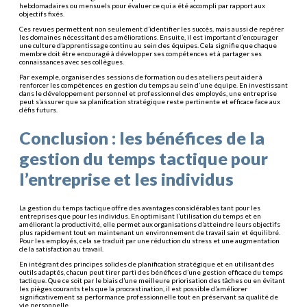
hebdomadaires ou mensuels pour évaluer ce qui a été accompli par rapport aux
objectifs fixés.
Ces revues permettent non seulement d’identifier les succès, mais aussi de repérer
les domaines nécessitant des améliorations. Ensuite, il est important d’encourager
une culture d’apprentissage continu au sein des équipes. Cela signifie que chaque
membre doit être encouragé à développer ses compétences et à partager ses
connaissances avec ses collègues.
Par exemple, organiser des sessions de formation ou des ateliers peut aider à
renforcer les compétences en gestion du temps au sein d’une équipe. En investissant
dans le développement personnel et professionnel des employés, une entreprise
peut s’assurer que sa planification stratégique reste pertinente et efficace face aux
défis futurs.
Conclusion : les bénéfices de la
gestion du temps tactique pour
l’entreprise et les individus
La gestion du temps tactique offre des avantages considérables tant pour les
entreprises que pour les individus. En optimisant l’utilisation du temps et en
améliorant la productivité, elle permet aux organisations d’atteindre leurs objectifs
plus rapidement tout en maintenant un environnement de travail sain et équilibré.
Pour les employés, cela se traduit par une réduction du stress et une augmentation
de la satisfaction au travail.
En intégrant des principes solides de planification stratégique et en utilisant des
outils adaptés, chacun peut tirer parti des bénéfices d’une gestion efficace du temps
tactique. Que ce soit par le biais d’une meilleure priorisation des tâches ou en évitant
les pièges courants tels que la procrastination, il est possible d’améliorer
significativement sa performance professionnelle tout en préservant sa qualité de
vie personnelle.