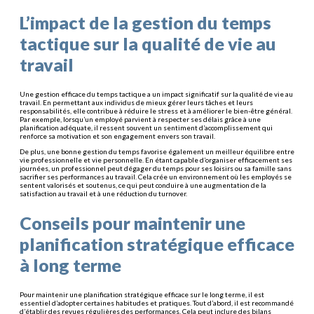
L’impact de la gestion du temps
tactique sur la qualité de vie au
travail
Une gestion efficace du temps tactique a un impact significatif sur la qualité de vie au
travail. En permettant aux individus de mieux gérer leurs tâches et leurs
responsabilités, elle contribue à réduire le stress et à améliorer le bien-être général.
Par exemple, lorsqu’un employé parvient à respecter ses délais grâce à une
planification adéquate, il ressent souvent un sentiment d’accomplissement qui
renforce sa motivation et son engagement envers son travail.
De plus, une bonne gestion du temps favorise également un meilleur équilibre entre
vie professionnelle et vie personnelle. En étant capable d’organiser efficacement ses
journées, un professionnel peut dégager du temps pour ses loisirs ou sa famille sans
sacrifier ses performances au travail. Cela crée un environnement où les employés se
sentent valorisés et soutenus, ce qui peut conduire à une augmentation de la
satisfaction au travail et à une réduction du turnover.
Conseils pour maintenir une
planification stratégique efficace
à long terme
Pour maintenir une planification stratégique efficace sur le long terme, il est
essentiel d’adopter certaines habitudes et pratiques. Tout d’abord, il est recommandé
d’établir des revues régulières des performances. Cela peut inclure des bilans