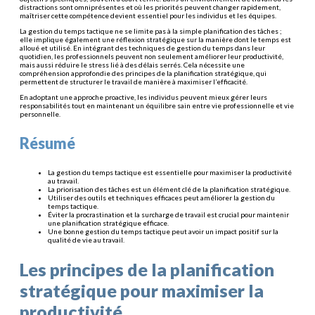
distractions sont omniprésentes et où les priorités peuvent changer rapidement,
maîtriser cette compétence devient essentiel pour les individus et les équipes.
La gestion du temps tactique ne se limite pas à la simple planification des tâches ;
elle implique également une réflexion stratégique sur la manière dont le temps est
alloué et utilisé. En intégrant des techniques de gestion du temps dans leur
quotidien, les professionnels peuvent non seulement améliorer leur productivité,
mais aussi réduire le stress lié à des délais serrés. Cela nécessite une
compréhension approfondie des principes de la planification stratégique, qui
permettent de structurer le travail de manière à maximiser l’efficacité.
En adoptant une approche proactive, les individus peuvent mieux gérer leurs
responsabilités tout en maintenant un équilibre sain entre vie professionnelle et vie
personnelle.
Résumé
La gestion du temps tactique est essentielle pour maximiser la productivité
au travail.
La priorisation des tâches est un élément clé de la planification stratégique.
Utiliser des outils et techniques efficaces peut améliorer la gestion du
temps tactique.
Éviter la procrastination et la surcharge de travail est crucial pour maintenir
une planification stratégique efficace.
Une bonne gestion du temps tactique peut avoir un impact positif sur la
qualité de vie au travail.
Les principes de la planification
stratégique pour maximiser la
productivité