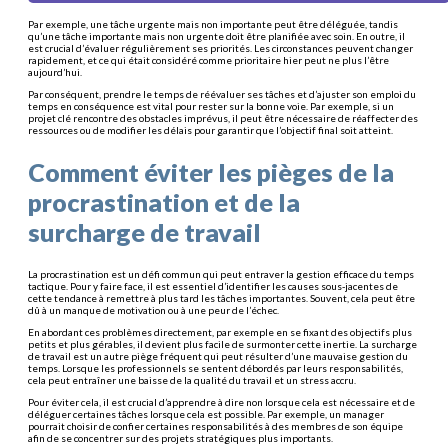
Par exemple, une tâche urgente mais non importante peut être déléguée, tandis
qu’une tâche importante mais non urgente doit être planifiée avec soin. En outre, il
est crucial d’évaluer régulièrement ses priorités. Les circonstances peuvent changer
rapidement, et ce qui était considéré comme prioritaire hier peut ne plus l’être
aujourd’hui.
Par conséquent, prendre le temps de réévaluer ses tâches et d’ajuster son emploi du
temps en conséquence est vital pour rester sur la bonne voie. Par exemple, si un
projet clé rencontre des obstacles imprévus, il peut être nécessaire de réaffecter des
ressources ou de modifier les délais pour garantir que l’objectif final soit atteint.
Comment éviter les pièges de la
procrastination et de la
surcharge de travail
La procrastination est un défi commun qui peut entraver la gestion efficace du temps
tactique. Pour y faire face, il est essentiel d’identifier les causes sous-jacentes de
cette tendance à remettre à plus tard les tâches importantes. Souvent, cela peut être
dû à un manque de motivation ou à une peur de l’échec.
En abordant ces problèmes directement, par exemple en se fixant des objectifs plus
petits et plus gérables, il devient plus facile de surmonter cette inertie. La surcharge
de travail est un autre piège fréquent qui peut résulter d’une mauvaise gestion du
temps. Lorsque les professionnels se sentent débordés par leurs responsabilités,
cela peut entraîner une baisse de la qualité du travail et un stress accru.
Pour éviter cela, il est crucial d’apprendre à dire non lorsque cela est nécessaire et de
déléguer certaines tâches lorsque cela est possible. Par exemple, un manager
pourrait choisir de confier certaines responsabilités à des membres de son équipe
afin de se concentrer sur des projets stratégiques plus importants.