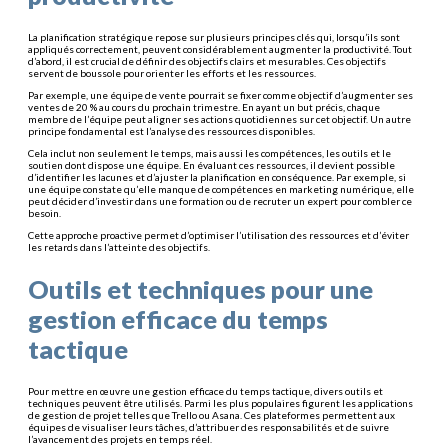
La planification stratégique repose sur plusieurs principes clés qui, lorsqu’ils sont
appliqués correctement, peuvent considérablement augmenter la productivité. Tout
d’abord, il est crucial de définir des objectifs clairs et mesurables. Ces objectifs
servent de boussole pour orienter les efforts et les ressources.
Par exemple, une équipe de vente pourrait se fixer comme objectif d’augmenter ses
ventes de 20 % au cours du prochain trimestre. En ayant un but précis, chaque
membre de l’équipe peut aligner ses actions quotidiennes sur cet objectif. Un autre
principe fondamental est l’analyse des ressources disponibles.
Cela inclut non seulement le temps, mais aussi les compétences, les outils et le
soutien dont dispose une équipe. En évaluant ces ressources, il devient possible
d’identifier les lacunes et d’ajuster la planification en conséquence. Par exemple, si
une équipe constate qu’elle manque de compétences en marketing numérique, elle
peut décider d’investir dans une formation ou de recruter un expert pour combler ce
besoin.
Cette approche proactive permet d’optimiser l’utilisation des ressources et d’éviter
les retards dans l’atteinte des objectifs.
Outils et techniques pour une
gestion efficace du temps
tactique
Pour mettre en œuvre une gestion efficace du temps tactique, divers outils et
techniques peuvent être utilisés. Parmi les plus populaires figurent les applications
de gestion de projet telles que Trello ou Asana. Ces plateformes permettent aux
équipes de visualiser leurs tâches, d’attribuer des responsabilités et de suivre
l’avancement des projets en temps réel.