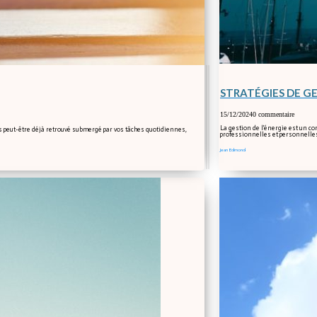
STRATÉGIES DE G
15/12/2024
0 commentaire
La gestion de l'énergie est un c
s peut-être déjà retrouvé submergé par vos tâches quotidiennes,
professionnelles et personnelles
Jean Edmond