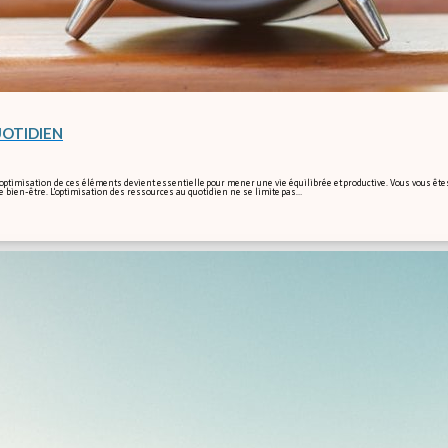
UOTIDIEN
optimisation de ces éléments devient essentielle pour mener une vie équilibrée et productive. Vous vous ête
e bien-être. L'optimisation des ressources au quotidien ne se limite pas…