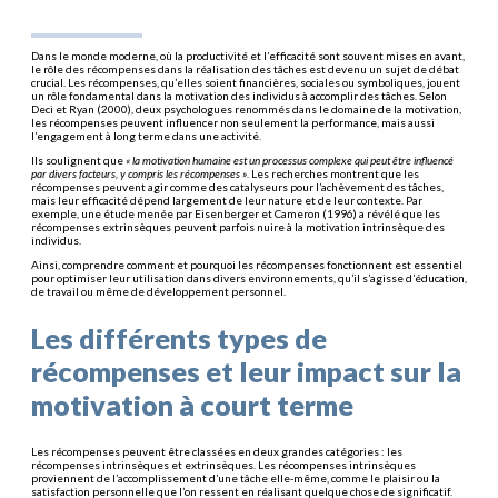
Dans le monde moderne, où la productivité et l’efficacité sont souvent mises en avant,
le rôle des récompenses dans la réalisation des tâches est devenu un sujet de débat
crucial. Les récompenses, qu’elles soient financières, sociales ou symboliques, jouent
un rôle fondamental dans la motivation des individus à accomplir des tâches. Selon
Deci et Ryan (2000), deux psychologues renommés dans le domaine de la motivation,
les récompenses peuvent influencer non seulement la performance, mais aussi
l’engagement à long terme dans une activité.
Ils soulignent que
« la motivation humaine est un processus complexe qui peut être influencé
par divers facteurs, y compris les récompenses »
. Les recherches montrent que les
récompenses peuvent agir comme des catalyseurs pour l’achèvement des tâches,
mais leur efficacité dépend largement de leur nature et de leur contexte. Par
exemple, une étude menée par Eisenberger et Cameron (1996) a révélé que les
récompenses extrinsèques peuvent parfois nuire à la motivation intrinsèque des
individus.
Ainsi, comprendre comment et pourquoi les récompenses fonctionnent est essentiel
pour optimiser leur utilisation dans divers environnements, qu’il s’agisse d’éducation,
de travail ou même de développement personnel.
Les différents types de
récompenses et leur impact sur la
motivation à court terme
Les récompenses peuvent être classées en deux grandes catégories : les
récompenses intrinsèques et extrinsèques. Les récompenses intrinsèques
proviennent de l’accomplissement d’une tâche elle-même, comme le plaisir ou la
satisfaction personnelle que l’on ressent en réalisant quelque chose de significatif.