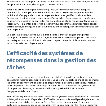
En revanche, les récompenses extrinsèques sont des incitations externes, telles que
des primes financières, des éloges ou des certificats.
Selon une étude de Lepper et Greene (1975), les récompenses extrinsèques
peuvent avoir un impact immédiat sur la motivation à court terme, en incitant les
individus à s’engager dans une tâche pour obtenir une gratification immédiate.
Cependant, il est important de noter que l’impact des récompenses extrinsèques
peut varier en fonction du contexte. Par exemple, une étude menée par Cameron et
Pierce (1994) a montré que lorsque les individus sont motivés par des récompenses
extrinsèques, leur engagement peut diminuer une fois que ces récompenses ne sont
plus disponibles.
Cela soulève des questions sur la durabilité de la motivation générée par les
récompenses à court terme. En effet, si les individus ne trouvent pas de satisfaction
intrinsèque dans leurs tâches, ils risquent de perdre tout intérêt une fois que les
incitations externes disparaissent.
L’efficacité des systèmes de
récompenses dans la gestion des
tâches
Les systèmes de récompenses sont souvent utilisés dans divers contextes pour
encourager l’accomplissement des tâches. Dans le milieu professionnel, par exemple,
les entreprises mettent en place des programmes de reconnaissance pour motiver
leurs employés. Une étude menée par Kohn (1993) a révélé que les systèmes de
récompenses bien conçus peuvent améliorer la productivité et renforcer
l’engagement des employés.
Kohn affirme que
« les récompenses peuvent être un puissant moteur de motivation si elles sont
utilisées judicieusement »
. Cependant, l’efficacité de ces systèmes dépend également de
leur conception et de leur mise en ?uvre. Des recherches ont montré que les
systèmes de récompenses qui se concentrent uniquement sur les résultats peuvent