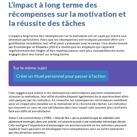
L’impact à long terme des
récompenses sur la motivation et
la réussite des tâches
L’impact à long terme des récompenses sur la motivation est un sujet qui mérite une
attention particulière. Alors que les récompenses extrinsèques peuvent offrir une
gratification immédiate, leur effet peut s’estomper avec le temps. Une étude menée
par Eisenberger et Rhoades (2001) a révélé que les employés qui reçoivent
régulièrement des éloges et des reconnaissances sont plus susceptibles de rester
engagés dans leur travail sur le long terme.
Sur le même sujet
Créer un rituel personnel pour passer à l'action
Cela suggère que même si les récompenses extrinsèques peuvent initialement
stimuler la motivation, leur effet durable dépend également de la manière dont elles
sont perçues par les individus. En revanche, les récompenses intrinsèques semblent
avoir un impact plus durable sur la motivation et la réussite des tâches. Les individus
qui trouvent un sens et une satisfaction dans leur travail sont souvent plus résilients
face aux défis et aux obstacles.
Selon Csikszentmihalyi (1990),
« l’état de flux », qui se produit lorsque les individus sont
pleinement immergés dans une activité, est souvent associé à une motivation intrinsèque élevée
.
Cela souligne l’importance d’encourager un environnement où les individus peuvent
explorer leurs passions et développer leurs compétences sans se sentir contraints
par des attentes externes.