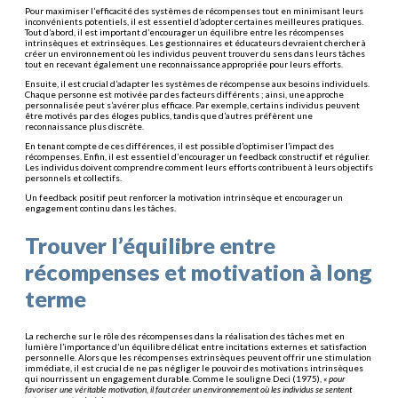
Pour maximiser l’efficacité des systèmes de récompenses tout en minimisant leurs
inconvénients potentiels, il est essentiel d’adopter certaines meilleures pratiques.
Tout d’abord, il est important d’encourager un équilibre entre les récompenses
intrinsèques et extrinsèques. Les gestionnaires et éducateurs devraient chercher à
créer un environnement où les individus peuvent trouver du sens dans leurs tâches
tout en recevant également une reconnaissance appropriée pour leurs efforts.
Ensuite, il est crucial d’adapter les systèmes de récompense aux besoins individuels.
Chaque personne est motivée par des facteurs différents ; ainsi, une approche
personnalisée peut s’avérer plus efficace. Par exemple, certains individus peuvent
être motivés par des éloges publics, tandis que d’autres préfèrent une
reconnaissance plus discrète.
En tenant compte de ces différences, il est possible d’optimiser l’impact des
récompenses. Enfin, il est essentiel d’encourager un feedback constructif et régulier.
Les individus doivent comprendre comment leurs efforts contribuent à leurs objectifs
personnels et collectifs.
Un feedback positif peut renforcer la motivation intrinsèque et encourager un
engagement continu dans les tâches.
Trouver l’équilibre entre
récompenses et motivation à long
terme
La recherche sur le rôle des récompenses dans la réalisation des tâches met en
lumière l’importance d’un équilibre délicat entre incitations externes et satisfaction
personnelle. Alors que les récompenses extrinsèques peuvent offrir une stimulation
immédiate, il est crucial de ne pas négliger le pouvoir des motivations intrinsèques
qui nourrissent un engagement durable. Comme le souligne Deci (1975),
« pour
favoriser une véritable motivation, il faut créer un environnement où les individus se sentent