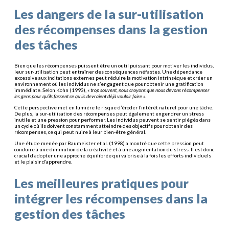
Les dangers de la sur-utilisation
des récompenses dans la gestion
des tâches
Bien que les récompenses puissent être un outil puissant pour motiver les individus,
leur sur-utilisation peut entraîner des conséquences néfastes. Une dépendance
excessive aux incitations externes peut réduire la motivation intrinsèque et créer un
environnement où les individus ne s’engagent que pour obtenir une gratification
immédiate. Selon Kohn (1993),
« trop souvent, nous croyons que nous devons récompenser
les gens pour qu’ils fassent ce qu’ils devraient déjà vouloir faire »
.
Cette perspective met en lumière le risque d’éroder l’intérêt naturel pour une tâche.
De plus, la sur-utilisation des récompenses peut également engendrer un stress
inutile et une pression pour performer. Les individus peuvent se sentir piégés dans
un cycle où ils doivent constamment atteindre des objectifs pour obtenir des
récompenses, ce qui peut nuire à leur bien-être général.
Une étude menée par Baumeister et al. (1998) a montré que cette pression peut
conduire à une diminution de la créativité et à une augmentation du stress. Il est donc
crucial d’adopter une approche équilibrée qui valorise à la fois les efforts individuels
et le plaisir d’apprendre.
Les meilleures pratiques pour
intégrer les récompenses dans la
gestion des tâches