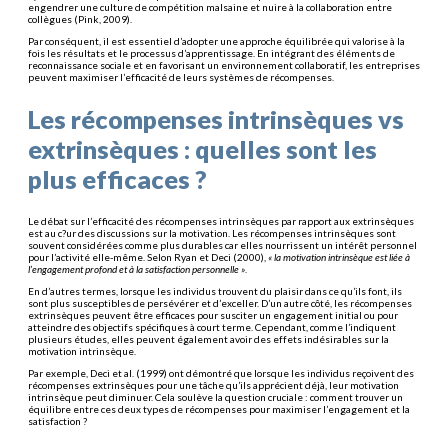
engendrer une culture de compétition malsaine et nuire à la collaboration entre
collègues (Pink, 2009).
Par conséquent, il est essentiel d’adopter une approche équilibrée qui valorise à la
fois les résultats et le processus d’apprentissage. En intégrant des éléments de
reconnaissance sociale et en favorisant un environnement collaboratif, les entreprises
peuvent maximiser l’efficacité de leurs systèmes de récompenses.
Les récompenses intrinsèques vs
extrinsèques : quelles sont les
plus efficaces ?
Le débat sur l’efficacité des récompenses intrinsèques par rapport aux extrinsèques
est au c?ur des discussions sur la motivation. Les récompenses intrinsèques sont
souvent considérées comme plus durables car elles nourrissent un intérêt personnel
pour l’activité elle-même. Selon Ryan et Deci (2000),
« la motivation intrinsèque est liée à
l’engagement profond et à la satisfaction personnelle »
.
En d’autres termes, lorsque les individus trouvent du plaisir dans ce qu’ils font, ils
sont plus susceptibles de persévérer et d’exceller. D’un autre côté, les récompenses
extrinsèques peuvent être efficaces pour susciter un engagement initial ou pour
atteindre des objectifs spécifiques à court terme. Cependant, comme l’indiquent
plusieurs études, elles peuvent également avoir des effets indésirables sur la
motivation intrinsèque.
Par exemple, Deci et al. (1999) ont démontré que lorsque les individus reçoivent des
récompenses extrinsèques pour une tâche qu’ils apprécient déjà, leur motivation
intrinsèque peut diminuer. Cela soulève la question cruciale : comment trouver un
équilibre entre ces deux types de récompenses pour maximiser l’engagement et la
satisfaction ?