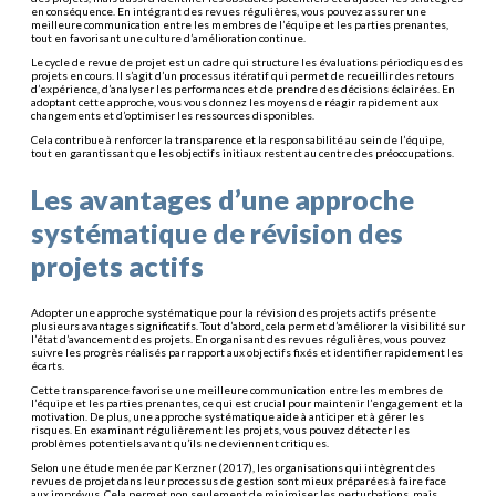
en conséquence. En intégrant des revues régulières, vous pouvez assurer une
meilleure communication entre les membres de l’équipe et les parties prenantes,
tout en favorisant une culture d’amélioration continue.
Le cycle de revue de projet est un cadre qui structure les évaluations périodiques des
projets en cours. Il s’agit d’un processus itératif qui permet de recueillir des retours
d’expérience, d’analyser les performances et de prendre des décisions éclairées. En
adoptant cette approche, vous vous donnez les moyens de réagir rapidement aux
changements et d’optimiser les ressources disponibles.
Cela contribue à renforcer la transparence et la responsabilité au sein de l’équipe,
tout en garantissant que les objectifs initiaux restent au centre des préoccupations.
Les avantages d’une approche
systématique de révision des
projets actifs
Adopter une approche systématique pour la révision des projets actifs présente
plusieurs avantages significatifs. Tout d’abord, cela permet d’améliorer la visibilité sur
l’état d’avancement des projets. En organisant des revues régulières, vous pouvez
suivre les progrès réalisés par rapport aux objectifs fixés et identifier rapidement les
écarts.
Cette transparence favorise une meilleure communication entre les membres de
l’équipe et les parties prenantes, ce qui est crucial pour maintenir l’engagement et la
motivation. De plus, une approche systématique aide à anticiper et à gérer les
risques. En examinant régulièrement les projets, vous pouvez détecter les
problèmes potentiels avant qu’ils ne deviennent critiques.
Selon une étude menée par Kerzner (2017), les organisations qui intègrent des
revues de projet dans leur processus de gestion sont mieux préparées à faire face
aux imprévus. Cela permet non seulement de minimiser les perturbations, mais