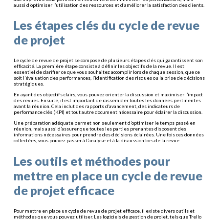
aussi d’optimiser l’utilisation des ressources et d’améliorer la satisfaction des clients.
Les étapes clés du cycle de revue
de projet
Le cycle de revue de projet se compose de plusieurs étapes clés qui garantissent son
efficacité. La première étape consiste à définir les objectifs de la revue. Il est
essentiel de clarifier ce que vous souhaitez accomplir lors de chaque session, que ce
soit l’évaluation des performances, l’identification des risques ou la prise de décisions
stratégiques.
En ayant des objectifs clairs, vous pouvez orienter la discussion et maximiser l’impact
des revues. Ensuite, il est important de rassembler toutes les données pertinentes
avant la réunion. Cela inclut des rapports d’avancement, des indicateurs de
performance clés (KPI) et tout autre document nécessaire pour éclairer la discussion.
Une préparation adéquate permet non seulement d’optimiser le temps passé en
réunion, mais aussi d’assurer que toutes les parties prenantes disposent des
informations nécessaires pour prendre des décisions éclairées. Une fois ces données
collectées, vous pouvez passer à l’analyse et à la discussion lors de la revue.
Les outils et méthodes pour
mettre en place un cycle de revue
de projet efficace
Pour mettre en place un cycle de revue de projet efficace, il existe divers outils et
méthodes que vous pouvez utiliser. Les logiciels de gestion de projet, tels que Trello