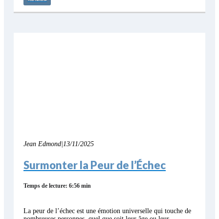
Jean Edmond
|
13/11/2025
Surmonter la Peur de l’Échec
Temps de lecture: 6:56 min
La peur de l’échec est une émotion universelle qui touche de
nombreuses personnes, quel que soit leur âge ou leur