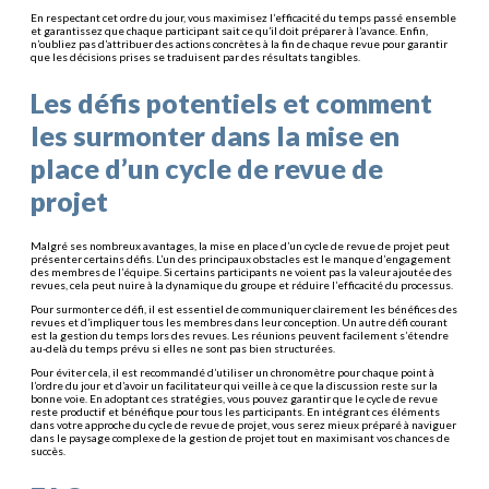
En respectant cet ordre du jour, vous maximisez l’efficacité du temps passé ensemble
et garantissez que chaque participant sait ce qu’il doit préparer à l’avance. Enfin,
n’oubliez pas d’attribuer des actions concrètes à la fin de chaque revue pour garantir
que les décisions prises se traduisent par des résultats tangibles.
Les défis potentiels et comment
les surmonter dans la mise en
place d’un cycle de revue de
projet
Malgré ses nombreux avantages, la mise en place d’un cycle de revue de projet peut
présenter certains défis. L’un des principaux obstacles est le manque d’engagement
des membres de l’équipe. Si certains participants ne voient pas la valeur ajoutée des
revues, cela peut nuire à la dynamique du groupe et réduire l’efficacité du processus.
Pour surmonter ce défi, il est essentiel de communiquer clairement les bénéfices des
revues et d’impliquer tous les membres dans leur conception. Un autre défi courant
est la gestion du temps lors des revues. Les réunions peuvent facilement s’étendre
au-delà du temps prévu si elles ne sont pas bien structurées.
Pour éviter cela, il est recommandé d’utiliser un chronomètre pour chaque point à
l’ordre du jour et d’avoir un facilitateur qui veille à ce que la discussion reste sur la
bonne voie. En adoptant ces stratégies, vous pouvez garantir que le cycle de revue
reste productif et bénéfique pour tous les participants. En intégrant ces éléments
dans votre approche du cycle de revue de projet, vous serez mieux préparé à naviguer
dans le paysage complexe de la gestion de projet tout en maximisant vos chances de
succès.