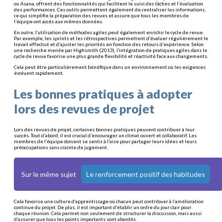
ou Asana, offrent des fonctionnalités qui facilitent le suivi des tâches et l’évaluation
des performances. Ces outils permettent également de centraliser les informations,
ce qui simplifie la préparation des revues et assure que tous les membres de
l’équipe ont accès aux mêmes données.
En outre, l’utilisation de méthodes agiles peut également enrichir le cycle de revue.
Par exemple, les sprints et les rétrospectives permettent d’évaluer régulièrement le
travail effectué et d’ajuster les priorités en fonction des retours d’expérience. Selon
une recherche menée par Highsmith (2013), l’intégration de pratiques agiles dans le
cycle de revue favorise une plus grande flexibilité et réactivité face aux changements.
Cela peut être particulièrement bénéfique dans un environnement où les exigences
évoluent rapidement.
Les bonnes pratiques à adopter
lors des revues de projet
Lors des revues de projet, certaines bonnes pratiques peuvent contribuer à leur
succès. Tout d’abord, il est crucial d’encourager un climat ouvert et collaboratif. Les
membres de l’équipe doivent se sentir à l’aise pour partager leurs idées et leurs
préoccupations sans crainte de jugement.
Sur le même sujet
Le renforcement positif des habitudes
Cela favorise une culture d’apprentissage où chacun peut contribuer à l’amélioration
continue du projet. De plus, il est important d’établir un ordre du jour clair pour
chaque réunion. Cela permet non seulement de structurer la discussion, mais aussi
d’assurer que tous les points importants sont abordés.