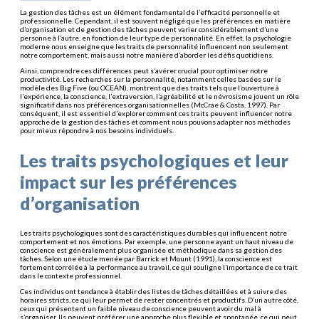
La gestion des tâches est un élément fondamental de l’efficacité personnelle et
professionnelle. Cependant, il est souvent négligé que les préférences en matière
d’organisation et de gestion des tâches peuvent varier considérablement d’une
personne à l’autre, en fonction de leur type de personnalité. En effet, la psychologie
moderne nous enseigne que les traits de personnalité influencent non seulement
notre comportement, mais aussi notre manière d’aborder les défis quotidiens.
Ainsi, comprendre ces différences peut s’avérer crucial pour optimiser notre
productivité. Les recherches sur la personnalité, notamment celles basées sur le
modèle des Big Five (ou OCEAN), montrent que des traits tels que l’ouverture à
l’expérience, la conscience, l’extraversion, l’agréabilité et le névrosisme jouent un rôle
significatif dans nos préférences organisationnelles (McCrae & Costa, 1997). Par
conséquent, il est essentiel d’explorer comment ces traits peuvent influencer notre
approche de la gestion des tâches et comment nous pouvons adapter nos méthodes
pour mieux répondre à nos besoins individuels.
Les traits psychologiques et leur
impact sur les préférences
d’organisation
Les traits psychologiques sont des caractéristiques durables qui influencent notre
comportement et nos émotions. Par exemple, une personne ayant un haut niveau de
conscience est généralement plus organisée et méthodique dans sa gestion des
tâches. Selon une étude menée par Barrick et Mount (1991), la conscience est
fortement corrélée à la performance au travail, ce qui souligne l’importance de ce trait
dans le contexte professionnel.
Ces individus ont tendance à établir des listes de tâches détaillées et à suivre des
horaires stricts, ce qui leur permet de rester concentrés et productifs. D’un autre côté,
ceux qui présentent un faible niveau de conscience peuvent avoir du mal à
s’organiser. Ils peuvent préférer une approche plus flexible et spontanée, ce qui peut