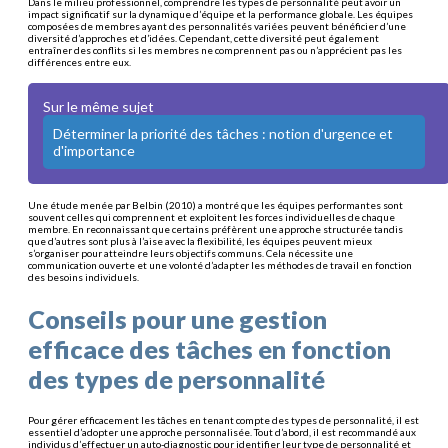
Dans le milieu professionnel, comprendre les types de personnalité peut avoir un
impact significatif sur la dynamique d’équipe et la performance globale. Les équipes
composées de membres ayant des personnalités variées peuvent bénéficier d’une
diversité d’approches et d’idées. Cependant, cette diversité peut également
entraîner des conflits si les membres ne comprennent pas ou n’apprécient pas les
différences entre eux.
Sur le même sujet
Déterminer la priorité des tâches : notion d'urgence et
d'importance
Une étude menée par Belbin (2010) a montré que les équipes performantes sont
souvent celles qui comprennent et exploitent les forces individuelles de chaque
membre. En reconnaissant que certains préfèrent une approche structurée tandis
que d’autres sont plus à l’aise avec la flexibilité, les équipes peuvent mieux
s’organiser pour atteindre leurs objectifs communs. Cela nécessite une
communication ouverte et une volonté d’adapter les méthodes de travail en fonction
des besoins individuels.
Conseils pour une gestion
efficace des tâches en fonction
des types de personnalité
Pour gérer efficacement les tâches en tenant compte des types de personnalité, il est
essentiel d’adopter une approche personnalisée. Tout d’abord, il est recommandé aux
individus d’effectuer un auto-diagnostic pour identifier leur type de personnalité et