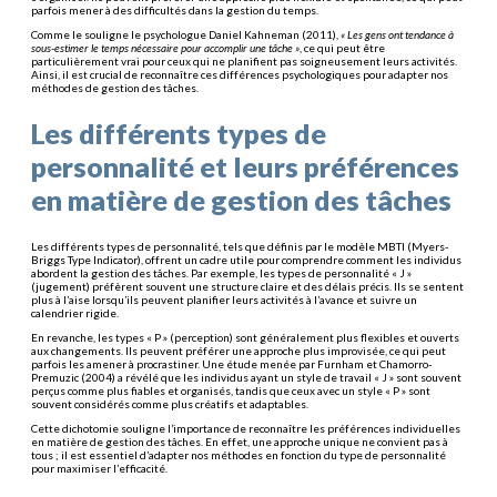
parfois mener à des difficultés dans la gestion du temps.
Comme le souligne le psychologue Daniel Kahneman (2011),
« Les gens ont tendance à
sous-estimer le temps nécessaire pour accomplir une tâche »
, ce qui peut être
particulièrement vrai pour ceux qui ne planifient pas soigneusement leurs activités.
Ainsi, il est crucial de reconnaître ces différences psychologiques pour adapter nos
méthodes de gestion des tâches.
Les différents types de
personnalité et leurs préférences
en matière de gestion des tâches
Les différents types de personnalité, tels que définis par le modèle MBTI (Myers-
Briggs Type Indicator), offrent un cadre utile pour comprendre comment les individus
abordent la gestion des tâches. Par exemple, les types de personnalité « J »
(jugement) préfèrent souvent une structure claire et des délais précis. Ils se sentent
plus à l’aise lorsqu’ils peuvent planifier leurs activités à l’avance et suivre un
calendrier rigide.
En revanche, les types « P » (perception) sont généralement plus flexibles et ouverts
aux changements. Ils peuvent préférer une approche plus improvisée, ce qui peut
parfois les amener à procrastiner. Une étude menée par Furnham et Chamorro-
Premuzic (2004) a révélé que les individus ayant un style de travail « J » sont souvent
perçus comme plus fiables et organisés, tandis que ceux avec un style « P » sont
souvent considérés comme plus créatifs et adaptables.
Cette dichotomie souligne l’importance de reconnaître les préférences individuelles
en matière de gestion des tâches. En effet, une approche unique ne convient pas à
tous ; il est essentiel d’adapter nos méthodes en fonction du type de personnalité
pour maximiser l’efficacité.