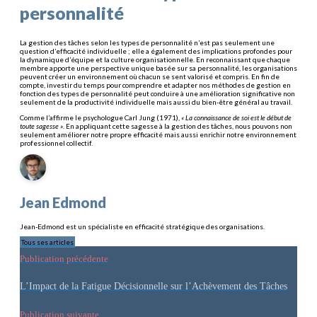
personnalité
La gestion des tâches selon les types de personnalité n’est pas seulement une
question d’efficacité individuelle ; elle a également des implications profondes pour
la dynamique d’équipe et la culture organisationnelle. En reconnaissant que chaque
membre apporte une perspective unique basée sur sa personnalité, les organisations
peuvent créer un environnement où chacun se sent valorisé et compris. En fin de
compte, investir du temps pour comprendre et adapter nos méthodes de gestion en
fonction des types de personnalité peut conduire à une amélioration significative non
seulement de la productivité individuelle mais aussi du bien-être général au travail.
Comme l’affirme le psychologue Carl Jung (1971),
« La connaissance de soi est le début de
toute sagesse »
. En appliquant cette sagesse à la gestion des tâches, nous pouvons non
seulement améliorer notre propre efficacité mais aussi enrichir notre environnement
professionnel collectif.
Jean Edmond
Jean-Edmond est un spécialiste en efficacité stratégique des organisations.
Tous ses articles
Publication précédente
L’Impact de la Fatigue Décisionnelle sur l’Achèvement des Tâches
Publication suivante