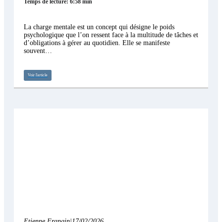
Temps de lecture: 6:58 min
La charge mentale est un concept qui désigne le poids
psychologique que l’on ressent face à la multitude de tâches et
d’obligations à gérer au quotidien. Elle se manifeste
souvent…
Voir l'article
Etienne Frangin
|
17/02/2026