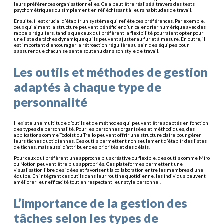
leurs préférences organisationnelles. Cela peut être réalisé à travers des tests
psychométriques ou simplement en réfléchissant à leurs habitudes de travail.
Ensuite, il est crucial d’établir un système qui reflète ces préférences. Par exemple,
ceux qui aiment la structure peuvent bénéficier d’un calendrier numérique avec des
rappels réguliers, tandis que ceux qui préfèrent la flexibilité pourraient opter pour
une liste de tâches dynamique qu’ils peuvent ajuster au fur et à mesure. En outre, il
est important d’encourager la rétroaction régulière au sein des équipes pour
s’assurer que chacun se sente soutenu dans son style de travail.
Les outils et méthodes de gestion
adaptés à chaque type de
personnalité
Il existe une multitude d’outils et de méthodes qui peuvent être adaptés en fonction
des types de personnalité. Pour les personnes organisées et méthodiques, des
applications comme Todoist ou Trello peuvent offrir une structure claire pour gérer
leurs tâches quotidiennes. Ces outils permettent non seulement d’établir des listes
de tâches, mais aussi d’attribuer des priorités et des délais.
Pour ceux qui préfèrent une approche plus créative ou flexible, des outils comme Miro
ou Notion peuvent être plus appropriés. Ces plateformes permettent une
visualisation libre des idées et favorisent la collaboration entre les membres d’une
équipe. En intégrant ces outils dans leur routine quotidienne, les individus peuvent
améliorer leur efficacité tout en respectant leur style personnel.
L’importance de la gestion des
tâches selon les types de