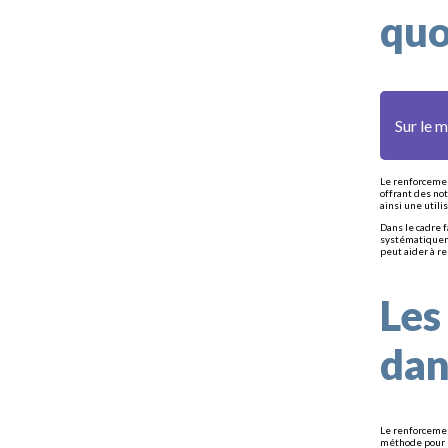
quo
Sur le 
Le renforcemen
offrant des no
ainsi une util
Dans le cadre 
systématiquemen
peut aider à r
Les
dan
Le renforcemen
méthode pour e