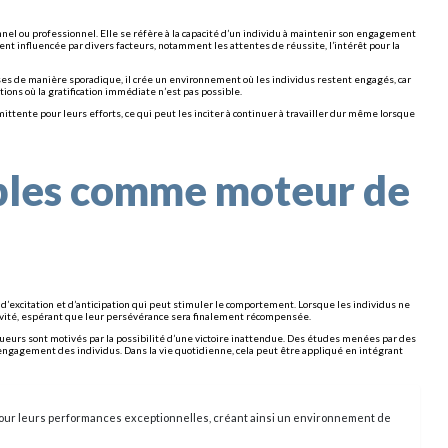
nnel ou professionnel. Elle se réfère à la capacité d’un individu à maintenir son engagement
nt influencée par divers facteurs, notamment les attentes de réussite, l’intérêt pour la
ses de manière sporadique, il crée un environnement où les individus restent engagés, car
ions où la gratification immédiate n’est pas possible.
tente pour leurs efforts, ce qui peut les inciter à continuer à travailler dur même lorsque
bles comme moteur de
excitation et d’anticipation qui peut stimuler le comportement. Lorsque les individus ne
tivité, espérant que leur persévérance sera finalement récompensée.
oueurs sont motivés par la possibilité d’une victoire inattendue. Des études menées par des
engagement des individus. Dans la vie quotidienne, cela peut être appliqué en intégrant
our leurs performances exceptionnelles, créant ainsi un environnement de