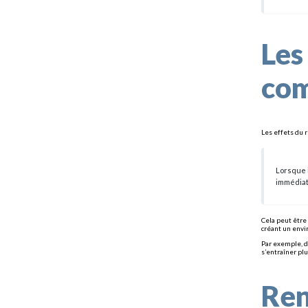
Les
co
Les effets du 
Lorsque l
immédiat
Cela peut être
créant un envi
Par exemple, d
s’entraîner pl
Ren