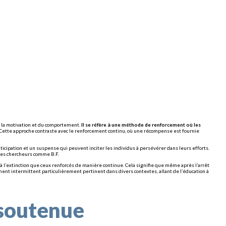
e la motivation et du comportement.
Il se réfère à une méthode de renforcement où les
Cette approche contraste avec le renforcement continu, où une récompense est fournie
ticipation et un suspense qui peuvent inciter les individus à persévérer dans leurs efforts.
Des chercheurs comme B.F.
l’extinction que ceux renforcés de manière continue. Cela signifie que même après l’arrêt
nt intermittent particulièrement pertinent dans divers contextes, allant de l’éducation à
 soutenue