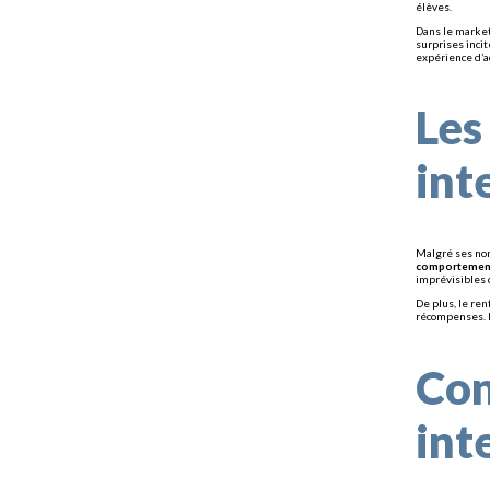
élèves.
Dans le market
surprises inci
expérience d’a
Les
int
Malgré ses nom
comportement c
imprévisibles 
De plus, le re
récompenses. D
Con
int