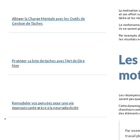
La motivation 
et son effort 
tâche et les r
Alléger la Charge Mentale avec les Outils de
Gestion de Tâches
Le renforcemen
ils ne savent 
Par exemple, d
les résultats 
Les
Protéger sa liste de tâches avec l’Art de Dire
Non
mot
Les récompense
savent pas qua
Remodeler vos pensées pour une vie
Cette dynamiqu
épanouissante grâce à la neuroplasticité
chercheurs c
des éléments 
Par exem
travail p