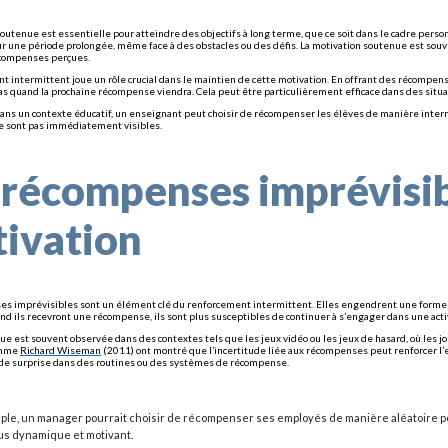
soutenue est essentielle pour atteindre des objectifs à long terme, que ce soit dans le cadre perso
sur une période prolongée, même face à des obstacles ou des défis. La motivation soutenue est souve
écompenses perçues.
t intermittent joue un rôle crucial dans le maintien de cette motivation. En offrant des récompen
pas quand la prochaine récompense viendra. Cela peut être particulièrement efficace dans des situat
ans un contexte éducatif, un enseignant peut choisir de récompenser les élèves de manière intermit
ne sont pas immédiatement visibles.
 récompenses imprévisi
ivation
s imprévisibles sont un élément clé du renforcement intermittent. Elles engendrent une forme d’
nd ils recevront une récompense, ils sont plus susceptibles de continuer à s’engager dans une ac
e est souvent observée dans des contextes tels que les jeux vidéo ou les jeux de hasard, où les j
omme
Richard Wiseman
(2011) ont montré que l’incertitude liée aux récompenses peut renforcer l’
de surprise dans des routines ou des systèmes de récompense.
ple, un manager pourrait choisir de récompenser ses employés de manière aléatoire p
lus dynamique et motivant.