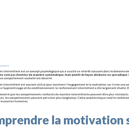
t intermittent est un concept psychologique qui a suscité un intérêt croissant dans le domaine d
e sont pas données de manière systématique, mais plutôt de façon aléatoire ou sporadique.
’un comportement souhaité est observé.
t intermittent est souvent utilisé pour maintenir l’engagement et la motivation, car il crée une an
de l’apprentissage et du conditionnement, le renforcement intermittent a été largement étudié. 
montré que les comportements renforcés de manière intermittente peuvent être plus résistants à 
s, les comportements peuvent persister plus longtemps. Cette caractéristique rend le renforceme
 ressources humaines.
prendre la motivation