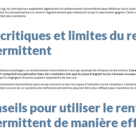
ing, les entreprises exploitent également le renforcement intermittent pour fidéliser leurs clie
tent les consommateurs à revenir régulièrement pour découvrir ce qu’ils pourraient gagner. Cet
chat plus excitante.
 critiques et limites du
ermittent
breux avantages, le renforcement intermittent n’est pas exempt de critiques et de limites.
L’une
ompulsif, en particulier dans des contextes tels que les jeux d’argent ou les réseaux sociaux.
qu’ils négligent d’autres aspects importants de leur vie.
nforcement intermittent peut ne pas convenir à tous les types d’individus ou de situations. Certai
ans ces cas-là, un système de renforcement continu pourrait être plus efficace pour maintenir la 
seils pour utiliser le r
ermittent de manière ef