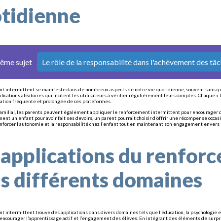
tidienne
même sujet
Le rôle de la responsabilité dans l'achèvement des tâ
t intermittent se manifeste dans de nombreux aspects de notre vie quotidienne, souvent sans que 
tifications aléatoires qui incitent les utilisateurs à vérifier régulièrement leurs comptes. Chaq
isation fréquente et prolongée de ces plateformes.
familial, les parents peuvent également appliquer le renforcement intermittent pour encourager 
t un enfant pour avoir fait ses devoirs, un parent pourrait choisir d’offrir une récompense occasio
enforcer l’autonomie et la responsabilité chez l’enfant tout en maintenant son engagement envers
 applications du renfor
s différents domaines
t intermittent trouve des applications dans divers domaines tels que l’éducation, la psychologie 
ncourager l’apprentissage actif et l’engagement des élèves. En intégrant des éléments de surpris