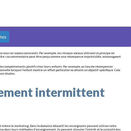
ches
nous en soyons conscients. Par exemple, les réseaux sociaux utilisent ce principe en
ue « like » ou commentaire peut être perçu comme une récompense imprévisible, encourageant
des comportements positifs chez leurs enfants. Par exemple, au lieu de récompenser
nnelle lorsque l’enfant montre un effort particulier ou atteint un objectif spécifique. Cela
 ses études.
cement intermittent
et même le marketing. Dans le domaine éducatif, les enseignants peuvent utiliser cette
e dans leurs méthodes d’enseignement, ils peuvent stimuler l’intérêt et la curiosité des