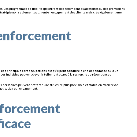
nts. Les programmes de fidélité qui offrent des récompenses aléatoires ou des promotions
te stratégie non seulement augmente l’engagement des clients mais crée également une
 renforcement
 des principales préoccupations est qu’il peut conduire à une dépendance ou à un
Les individus peuvent devenir tellement accros à la recherche de récompenses
nes personnes peuvent préférer une structure plus prévisible et stable en matière de
motivation et l’engagement.
enforcement
ficace