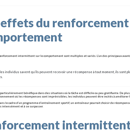
 effets du renforcement 
mportement
renforcement intermittent sur le comportement sont multiples et variés. L’un des principaux avant
es individus savent qu’ils peuvent recevoir une récompense à tout moment, ils sont pl
s.
 particulièrement bénéfique dans des situations où la tâche est difficile ou peu gratifiante. De p
ronnement où les récompenses sont imprévisibles, les individus peuvent être incités à améliorer
ans le cadre d’un programme d’entraînement sportif, un entraîneur pourrait choisir de récompenser
us intensément et à se surpasser.
forcement intermittent 