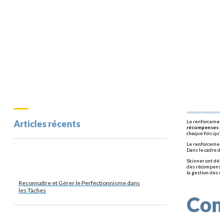
Articles récents
Le renforcemen
récompenses n
chaque fois qu
Le renforcemen
Dans le cadre 
Skinner ont dé
des récompense
la gestion des
Reconnaître et Gérer le Perfectionnisme dans
les Tâches
Com