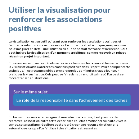
Utiliser la visualisation pour
renforcer les associations
positives
La visualisation est un outil puissant pour renforcer les associations positives et
faciliter la substitution avec des ancres. En utilisant cette technique, une personne
peut imaginer en détail une situation où elle se sentait confiante et heureuse.
Cela
peut inclure la visualisation d’un moment spécifique, comme recevoir un prix ou
réussir un projet important.
En se concentrant sur les détails sensoriels – les sons, les odeurs et les sensations –
la visualisation aide à ancrer ces émotions positives dans l’esprit. Pour appliquer cette
technique, il est recommandé de prendre quelques minutes chaque jour pour
pratiquer la visualisation. Cela peut se faire dans un endroit calme où l’on peut se
concentrer sans distractions.
Sur le même sujet
Le rôle de la responsabilité dans l'achèvement des tâches
En fermant les yeux et en imaginant une situation positive, il est possible de
renforcer l’association entre cette expérience et l’état émotionnel souhaité. Avec le
temps, cette pratique régulière peut aider à créer une réponse émotionnelle
automatique lorsque l’on fait face à des situations stressantes.