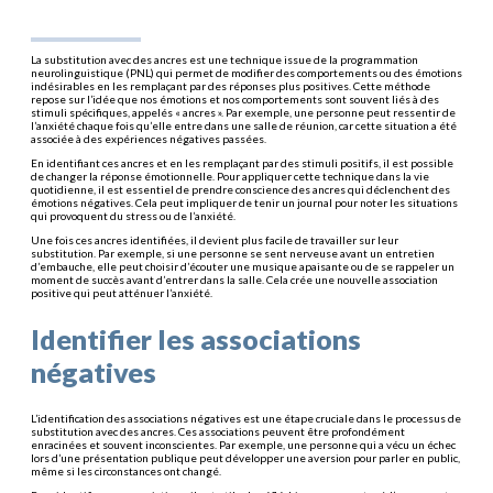
La substitution avec des ancres est une technique issue de la programmation
neurolinguistique (PNL) qui permet de modifier des comportements ou des émotions
indésirables en les remplaçant par des réponses plus positives. Cette méthode
repose sur l’idée que nos émotions et nos comportements sont souvent liés à des
stimuli spécifiques, appelés « ancres ». Par exemple, une personne peut ressentir de
l’anxiété chaque fois qu’elle entre dans une salle de réunion, car cette situation a été
associée à des expériences négatives passées.
En identifiant ces ancres et en les remplaçant par des stimuli positifs, il est possible
de changer la réponse émotionnelle. Pour appliquer cette technique dans la vie
quotidienne, il est essentiel de prendre conscience des ancres qui déclenchent des
émotions négatives. Cela peut impliquer de tenir un journal pour noter les situations
qui provoquent du stress ou de l’anxiété.
Une fois ces ancres identifiées, il devient plus facile de travailler sur leur
substitution. Par exemple, si une personne se sent nerveuse avant un entretien
d’embauche, elle peut choisir d’écouter une musique apaisante ou de se rappeler un
moment de succès avant d’entrer dans la salle. Cela crée une nouvelle association
positive qui peut atténuer l’anxiété.
Identifier les associations
négatives
L’identification des associations négatives est une étape cruciale dans le processus de
substitution avec des ancres. Ces associations peuvent être profondément
enracinées et souvent inconscientes. Par exemple, une personne qui a vécu un échec
lors d’une présentation publique peut développer une aversion pour parler en public,
même si les circonstances ont changé.