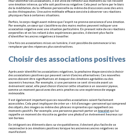
Pour identifier ces associations, il est utile de réfléchir aux moments où l’on ressent
une émotion intense, qu’elle soit positive ou négative. Cela peut se faire par le biais
de la méditation, de la réflexion personnelle ou même de discussions avec des amis
ou des thérapeutes. Une autre méthode efficace consiste à observer ses réactions
physiques face à certaines situations.
Parfois, le corps réagit avant même que l’esprit ne prenne conscience d’une émotion.
Par exemple, un cœur qui s’accélère ou des mains moites peuvent indiquer une
association négative avec une situation particulière. En prenant note de ces réactions
corporelles et en les reliant à des expériences passées, il devient plus facile
d’identifier les ancres négatives à travailler.
Une fois ces associations mises en lumière, il est possible de commencer à les
remplacer par des réponses plus constructives.
Choisir des associations positives
Après avoir identifié les associations négatives, la prochaine étape consiste à choisir
des associations positives qui peuvent servir d’ancres alternatives. Ces nouvelles
ancres doivent être significatives et évoquer des émotions agréables ou des
souvenirs heureux. Par exemple, si une personne se sent stressée avant un
événement social, elle peut choisir d’ancrer cette situation à un souvenir joyeux,
comme un moment passé avec des amis proches ou une expérience de voyage
mémorable.
Il est également important que ces nouvelles associations soient facilement
accessibles. Cela peut impliquer de créer un « kit d’ancrage » personnel qui comprend
des objets, des images ou même des phrases inspirantes qui rappellent ces
moments positifs. Par exemple, une personne pourrait porter un
bracelet
qui lui
rappelle un moment de réussite ou garder une photo d’un événement heureux sur
son bureau.
En intégrant ces éléments dans sa vie quotidienne, il devient plus facile de se
reconnecter à ces émotions positives lorsque les anciennes ancres négatives se
manifestent.