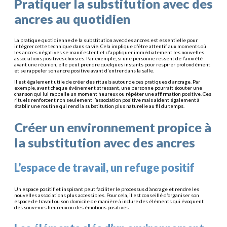
Pratiquer la substitution avec des
ancres au quotidien
La pratique quotidienne de la substitution avec des ancres est essentielle pour
intégrer cette technique dans sa vie. Cela implique d’être attentif aux moments où
les ancres négatives se manifestent et d’appliquer immédiatement les nouvelles
associations positives choisies. Par exemple, si une personne ressent de l’anxiété
avant une réunion, elle peut prendre quelques instants pour respirer profondément
et se rappeler son ancre positive avant d’entrer dans la salle.
Il est également utile de créer des rituels autour de ces pratiques d’ancrage. Par
exemple, avant chaque événement stressant, une personne pourrait écouter une
chanson qui lui rappelle un moment heureux ou répéter une affirmation positive. Ces
rituels renforcent non seulement l’association positive mais aident également à
établir une routine qui rend la substitution plus naturelle au fil du temps.
Créer un environnement propice à
la substitution avec des ancres
L’espace de travail, un refuge positif
Un espace positif et inspirant peut faciliter le processus d’ancrage et rendre les
nouvelles associations plus accessibles. Pour cela, il est conseillé d’organiser son
espace de travail ou son domicile de manière à inclure des éléments qui évoquent
des souvenirs heureux ou des émotions positives.