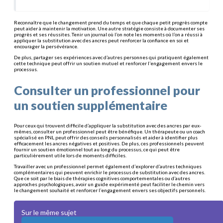
Reconnaître que le changement prend du temps et que chaque petit progrès compte
peut aider à maintenir la motivation. Une autre stratégie consiste à documenter ses
progrès et ses réussites. Tenir un journal où l’on note les moments où l’on a réussi à
appliquer la substitution avec des ancres peut renforcer la confiance en soi et
encourager la persévérance.
De plus, partager ses expériences avec d’autres personnes qui pratiquent également
cette technique peut offrir un soutien mutuel et renforcer l’engagement envers le
processus.
Consulter un professionnel pour
un soutien supplémentaire
Pour ceux qui trouvent difficile d’appliquer la substitution avec des ancres par eux-
mêmes, consulter un professionnel peut être bénéfique. Un thérapeute ou un coach
spécialisé en PNL peut offrir des conseils personnalisés et aider à identifier plus
efficacement les ancres négatives et positives. De plus, ces professionnels peuvent
fournir un soutien émotionnel tout au long du processus, ce qui peut être
particulièrement utile lors de moments difficiles.
Travailler avec un professionnel permet également d’explorer d’autres techniques
complémentaires qui peuvent enrichir le processus de substitution avec des ancres.
Que ce soit par le biais de thérapies cognitives comportementales ou d’autres
approches psychologiques, avoir un guide expérimenté peut faciliter le chemin vers
le changement souhaité et renforcer l’engagement envers ses objectifs personnels.
Sur le même sujet