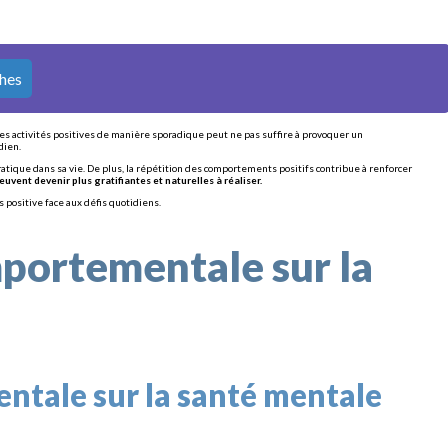
ches
es activités positives de manière sporadique peut ne pas suffire à provoquer un
dien.
tique dans sa vie. De plus, la répétition des comportements positifs contribue à renforcer
peuvent devenir plus gratifiantes et naturelles à réaliser.
 positive face aux défis quotidiens.
mportementale sur la
ntale sur la santé mentale