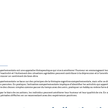
omportementale est une approche thérapeutique qui vise à améliorer l’humeur en encourageant les i
l’inactivité et l’évitement des situations agréables peuvent contribuer à la dépression et à l’anxiét
etrouver un sentiment de bien-être.
omportementale se base sur des principes de la thérapie cognitivo-comportementale, mais elle se 
s pensées. En pratique, l’activation comportementale implique d’identifier les activités qui apport
ure des choses simples comme passer du temps avec des amis, pratiquer un hobby ou même faire de
 par le biais de ces actions, les individus peuvent améliorer leur humeur et leur qualité de vie. E
périodes difficiles en se reconnectant avec des expériences positives.