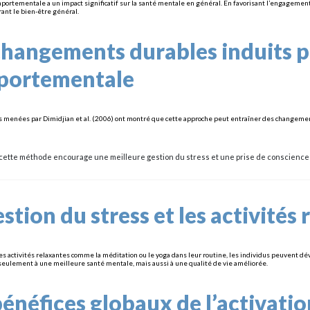
omportementale a un impact significatif sur la santé mentale en général. En favorisant l’engagement
rant le bien-être général.
changements durables induits pa
portementale
 menées par Dimidjian et al. (2006) ont montré que cette approche peut entraîner des changements
, cette méthode encourage une meilleure gestion du stress et une prise de conscience
estion du stress et les activités
es activités relaxantes comme la méditation ou le yoga dans leur routine, les individus peuvent dé
seulement à une meilleure santé mentale, mais aussi à une qualité de vie améliorée.
bénéfices globaux de l’activat