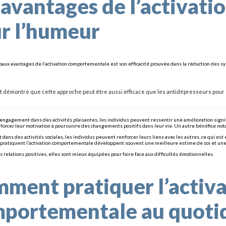
 avantages de l’activat
r l’humeur
ipaux avantages de l’activation comportementale est son efficacité prouvée dans la réduction des
nt démontré que cette approche peut être aussi efficace que les antidépresseurs pour
l’engagement dans des activités plaisantes, les individus peuvent ressentir une amélioration sign
orcer leur motivation à poursuivre des changements positifs dans leur vie. Un autre bénéfice nota
dans des activités sociales, les individus peuvent renforcer leurs liens avec les autres, ce qui est
pratiquent l’activation comportementale développent souvent une meilleure estime de soi et une pl
s relations positives, elles sont mieux équipées pour faire face aux difficultés émotionnelles.
ment pratiquer l’activa
portementale au quoti