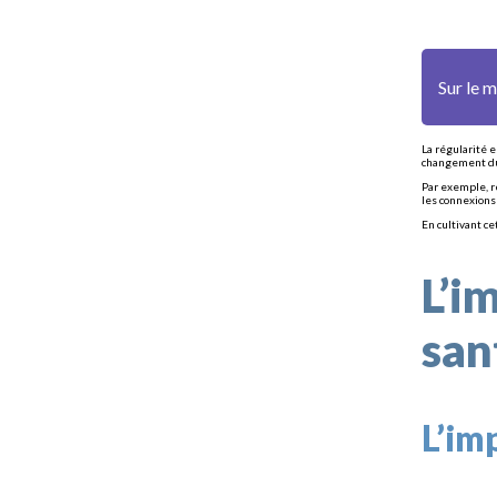
Sur le 
La régularité 
changement dura
Par exemple, r
les connexions 
En cultivant ce
L’i
san
L’im