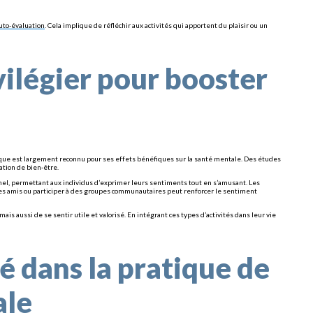
uto-évaluation
. Cela implique de réfléchir aux activités qui apportent du plaisir ou un
ivilégier pour booster
sique est largement reconnu pour ses effets bénéfiques sur la santé mentale. Des études
tion de bien-être.
nnel, permettant aux individus d’exprimer leurs sentiments tout en s’amusant. Les
 des amis ou participer à des groupes communautaires peut renforcer le sentiment
is aussi de se sentir utile et valorisé. En intégrant ces types d’activités dans leur vie
é dans la pratique de
ale