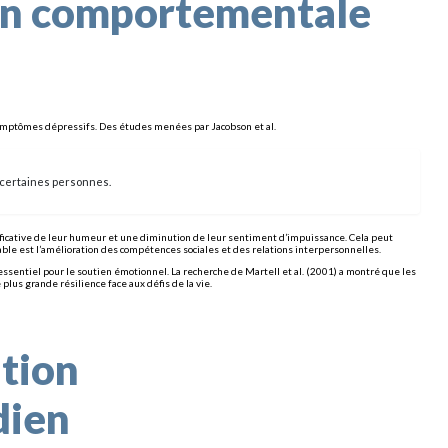
ion comportementale
 symptômes dépressifs. Des études menées par Jacobson et al.
 certaines personnes.
ificative de leur humeur et une diminution de leur sentiment d’impuissance. Cela peut
ble est l’amélioration des compétences sociales et des relations interpersonnelles.
 essentiel pour le soutien émotionnel. La recherche de Martell et al. (2001) a montré que les
us grande résilience face aux défis de la vie.
tion
dien