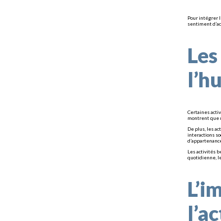
Pour intégrer 
sentiment d’acc
Les
l’h
Certaines acti
montrent que m
De plus, les a
interactions s
d’appartenance 
Les activités b
quotidienne, l
L’i
l’a