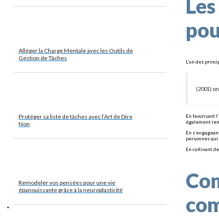
Les
pou
Alléger la Charge Mentale avec les Outils de
Gestion de Tâches
L’un des princ
(2001) o
En favorisant 
Protéger sa liste de tâches avec l’Art de Dire
également renf
Non
En s’engageant 
personnes qui 
En cultivant de
Com
Remodeler vos pensées pour une vie
épanouissante grâce à la neuroplasticité
com