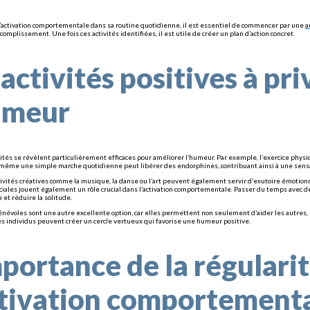
l’activation comportementale dans sa routine quotidienne, il est essentiel de commencer par une
a
omplissement. Une fois ces activités identifiées, il est utile de créer un plan d’action concret.
 activités positives à pr
umeur
vités se révèlent particulièrement efficaces pour améliorer l’humeur. Par exemple, l’exercice phy
ême une simple marche quotidienne peut libérer des endorphines, contribuant ainsi à une sensa
ctivités créatives comme la musique, la danse ou l’art peuvent également servir d’exutoire émotio
ociales jouent également un rôle crucial dans l’activation comportementale. Passer du temps avec
et réduire la solitude.
énévoles sont une autre excellente option, car elles permettent non seulement d’aider les autres, ma
es individus peuvent créer un cercle vertueux qui favorise une humeur positive.
mportance de la régularit
ctivation comportement