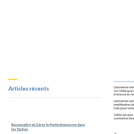
Articles récents
L’activation c
sur l’idée que 
tristesse et r
L’activation c
modification de
Cela peut incl
L’idée est que,
surmonter des 
Reconnaître et Gérer le Perfectionnisme dans
les Tâches