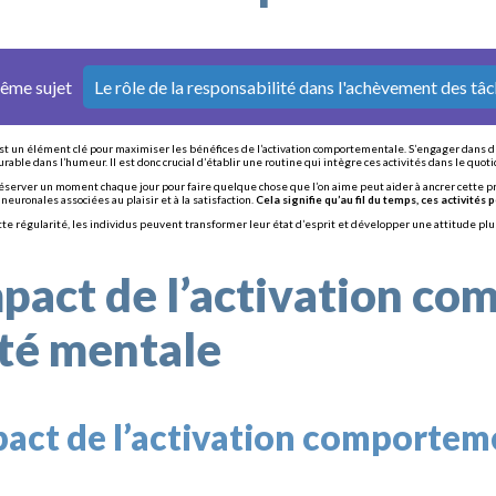
même sujet
Le rôle de la responsabilité dans l'achèvement des tâ
est un élément clé pour maximiser les bénéfices de l’activation comportementale. S’engager dans d
ble dans l’humeur. Il est donc crucial d’établir une routine qui intègre ces activités dans le quoti
éserver un moment chaque jour pour faire quelque chose que l’on aime peut aider à ancrer cette pra
neuronales associées au plaisir et à la satisfaction.
Cela signifie qu’au fil du temps, ces activités 
tte régularité, les individus peuvent transformer leur état d’esprit et développer une attitude plus
mpact de l’activation co
té mentale
pact de l’activation comporteme