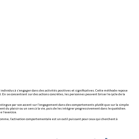
ndividus à s’engager dans des activités positives et significatives. Cette méthode repose
é. En se concentrant sur des actions concrètes, les personnes peuvent briser le cycle de la
distingue par son accent sur l’engagement dans des comportements plutôt que sur la simple
ent du plaisir ou un sens à la vie, puis de les intégrer progressivement dans le quotidien.
 l’exercice.
n somme, l’activation comportementale est un outil puissant pour ceux qui cherchent à