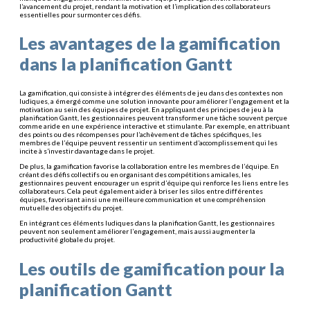
l’avancement du projet, rendant la motivation et l’implication des collaborateurs
essentielles pour surmonter ces défis.
Les avantages de la gamification
dans la planification Gantt
La gamification, qui consiste à intégrer des éléments de jeu dans des contextes non
ludiques, a émergé comme une solution innovante pour améliorer l’engagement et la
motivation au sein des équipes de projet. En appliquant des principes de jeu à la
planification Gantt, les gestionnaires peuvent transformer une tâche souvent perçue
comme aride en une expérience interactive et stimulante. Par exemple, en attribuant
des points ou des récompenses pour l’achèvement de tâches spécifiques, les
membres de l’équipe peuvent ressentir un sentiment d’accomplissement qui les
incite à s’investir davantage dans le projet.
De plus, la gamification favorise la collaboration entre les membres de l’équipe. En
créant des défis collectifs ou en organisant des compétitions amicales, les
gestionnaires peuvent encourager un esprit d’équipe qui renforce les liens entre les
collaborateurs. Cela peut également aider à briser les silos entre différentes
équipes, favorisant ainsi une meilleure communication et une compréhension
mutuelle des objectifs du projet.
En intégrant ces éléments ludiques dans la planification Gantt, les gestionnaires
peuvent non seulement améliorer l’engagement, mais aussi augmenter la
productivité globale du projet.
Les outils de gamification pour la
planification Gantt