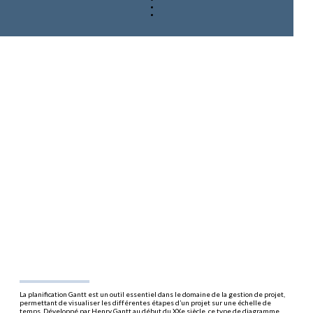
La planification Gantt est un outil essentiel dans le domaine de la gestion de projet,
permettant de visualiser les différentes étapes d’un projet sur une échelle de
temps. Développé par Henry Gantt au début du XXe siècle, ce type de diagramme