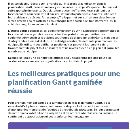
Il existe plusieurs outils sur le marché qui intègrent la gamification dans la
planification Gantt, permettant aux gestionnaires de projet d’exploiter pleinement
cette approche innovante. Des plateformes comme Trello ou Asana offrent des
fonctionnalités qui permettent aux utilisateurs d’ajouter des éléments ludiques à
leurs tableaux de tâches. Par exemple, Trello permet aux utilisateurs de créer des
cartes avec des points attribués pour chaque tâche accomplie, transformant ainsi le
suivi des progrès en un jeu stimulant.
D’autres outils spécialisés, tels que Monday.com ou Wrike, proposent également des
fonctionnalités de gamification avancées. Ces plateformes permettent non
seulement de visualiser les tâches sous forme de diagrammes de Gantt, mais aussi
d’intégrer des éléments tels que des badges ou des classements pour motiver les
équipes. En utilisant ces outils, les gestionnaires peuvent facilement suivre
l’avancement du projet tout en maintenant un niveau élevé d’engagement parmi les
membres de l’équipe.
La combinaison d’une planification efficace et d’une approche ludique peut ainsi
conduire à une amélioration significative des résultats du projet.
Les meilleures pratiques pour une
planification Gantt gamifiée
réussie
Pour tirer pleinement parti de la gamification dans la planification Gantt, il est
essentiel d’adopter certaines meilleures pratiques. Tout d’abord, il est crucial
d’impliquer les membres de l’équipe dès le début du processus. En leur permettant
de contribuer à la définition des objectifs et des critères de réussite, on favorise un
sentiment d’appropriation qui peut renforcer leur engagement.