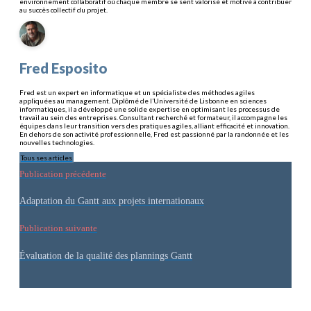
environnement collaboratif où chaque membre se sent valorisé et motivé à contribuer
au succès collectif du projet.
Fred Esposito
Fred est un expert en informatique et un spécialiste des méthodes agiles
appliquées au management. Diplômé de l’Université de Lisbonne en sciences
informatiques, il a développé une solide expertise en optimisant les processus de
travail au sein des entreprises. Consultant recherché et formateur, il accompagne les
équipes dans leur transition vers des pratiques agiles, alliant efficacité et innovation.
En dehors de son activité professionnelle, Fred est passionné par la randonnée et les
nouvelles technologies.
Tous ses articles
Publication précédente
Adaptation du Gantt aux projets internationaux
Publication suivante
Évaluation de la qualité des plannings Gantt