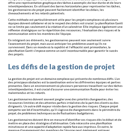
offre une représentation graphique des tâches à accomplir, de leur durée et de leurs
interdépendances. En utilisant des barres horizontales pour représenter les tâches,
les gestionnaires de projet peuvent facilement identifier les délais, les
chevauchements et les retards potentiels.
Cette méthode est particulièrement utile pour les projets complexes où plusieurs
équipes doivent collaborer et où le respect des délais est crucial. La planification Gantt
ne se limite pas seulement à la création d’un calendrier. Elle implique également une
réflexion stratégique sur la répartition des ressources, l’évaluation des risques et la
communication entre les membres de l’équipe.
En intégrant ces éléments, les gestionnaires peuvent non seulement suivre
l’avancement du projet, mais aussi anticiper les problèmes avant qu’ils ne
surviennent. Dans un monde où la rapidité et l’efficacité sont primordiales, la
planification Gantt s’impose comme un outil incontournable pour garantir le succès
des projets.
Les défis de la gestion de projet
La gestion de projet est un domaine complexe qui présente de nombreux défis. L’un
des principaux obstacles est la coordination entre les différentes équipes et parties
prenantes. Dans un environnement où plusieurs personnes travaillent sur des tâches
interdépendantes, il est crucial d’assurer une communication fluide pour éviter les
malentendus et les retards.
Les gestionnaires doivent souvent jongler avec des priorités changeantes, des
ressources limitées et des attentes parfois irréalistes de la part des clients ou des
dirigeants. Un autre défi majeur réside dans la gestion des risques. Chaque projet
comporte son lot d’incertitudes, qu’il s’agisse de changements dans le périmètre du
projet, de problèmes techniques ou de fluctuations budgétaires.
Les gestionnaires doivent être en mesure d’identifier ces risques dès le début et de
mettre en place des stratégies d’atténuation. Cela nécessite une planification
minutieuse et une capacité d’adaptation rapide face aux imprévus. En outre, le
manque d’engagement des membres de l’équipe peut également entraver