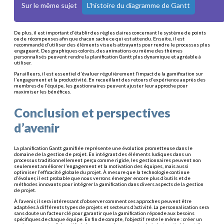
Sur le même sujet
L'histoire du diagramme de Gantt
De plus, il est important d’établir des règles claires concernant le système de points
ou de récompenses afin que chacun sache ce qui est attendu. Ensuite, il est
recommandé d’utiliser des éléments visuels attrayants pour rendre le processus plus
engageant. Des graphiques colorés, des animations ou même des thèmes
personnalisés peuvent rendre la planification Gantt plus dynamique et agréable à
utiliser.
Par ailleurs, il est essentiel d’évaluer régulièrement l’impact de la gamification sur
l’engagement et la productivité. En recueillant des retours d’expérience auprès des
membres de l’équipe, les gestionnaires peuvent ajuster leur approche pour
maximiser les bénéfices.
Conclusion et perspectives
d’avenir
La planification Gantt gamifiée représente une évolution prometteuse dans le
domaine de la gestion de projet. En intégrant des éléments ludiques dans un
processus traditionnellement perçu comme rigide, les gestionnaires peuvent non
seulement améliorer l’engagement et la motivation des équipes, mais aussi
optimiser l’efficacité globale du projet. À mesure que la technologie continue
d’évoluer, il est probable que nous verrons émerger encore plus d’outils et de
méthodes innovants pour intégrer la gamification dans divers aspects de la gestion
de projet.
À l’avenir, il sera intéressant d’observer comment ces approches peuvent être
adaptées à différents types de projets et secteurs d’activité. La personnalisation sera
sans doute un facteur clé pour garantir que la gamification réponde aux besoins
spécifiques de chaque équipe. En fin de compte, l’objectif reste le même : créer un