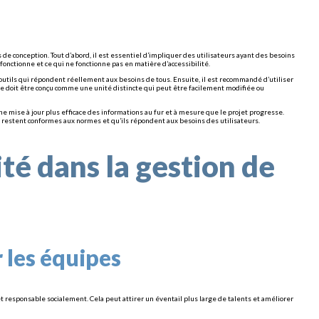
e conception. Tout d’abord, il est essentiel d’impliquer des utilisateurs ayant des besoins
onctionne et ce qui ne fonctionne pas en matière d’accessibilité.
tils qui répondent réellement aux besoins de tous. Ensuite, il est recommandé d’utiliser
 doit être conçu comme une unité distincte qui peut être facilement modifiée ou
e mise à jour plus efficace des informations au fur et à mesure que le projet progresse.
ils restent conformes aux normes et qu’ils répondent aux besoins des utilisateurs.
ité dans la gestion de
r les équipes
et responsable socialement. Cela peut attirer un éventail plus large de talents et améliorer