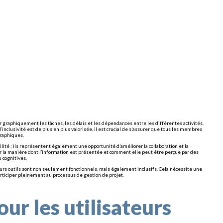
 graphiquement les tâches, les délais et les dépendances entre les différentes activités.
inclusivité est de plus en plus valorisée, il est crucial de s’assurer que tous les membres
graphiques.
ité ; ils représentent également une opportunité d’améliorer la collaboration et la
r la manière dont l’information est présentée et comment elle peut être perçue par des
u cognitives.
eurs outils sont non seulement fonctionnels, mais également inclusifs. Cela nécessite une
rticiper pleinement au processus de gestion de projet.
our les utilisateurs