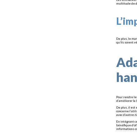
multitude de d
L’im
De plus, le ma
qu’ils soient v
Ada
han
Pour rendre le
d’améliorer la 
De plus, il est
concerne l’uti
avec d’autres t
En intégrant c
bénéfique d’of
informations 