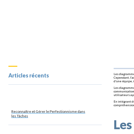
Articles récents
Les diagrammes
Cependant, l’ac
d’une équipe, 
Les diagrammes
communication 
utilisateurs ay
En intégrant d
compréhension 
Reconnaître et Gérer le Perfectionnisme dans
les Tâches
Les