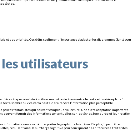
tes tâches.
lais et des priorités. Ces défis soulignent l’importance d’adapter les diagrammes Gantt pour
les utilisateurs
ères étapes consiste à utiliser un contraste élevé entre le texte et l’arrière-plan afin
 un texte sombre ou vice versa peut aider à rendre l’information plus perceptible.
 les polices fantaisistes qui peuvent compliquer la lecture. Une autre adaptation importante
s peuvent fournir des informations contextuelles sur les tâches, leur durée et leur relation
es informations sans avoir à interpréter le graphique lui-même. De plus, il peut être
es, réduisant ainsi la surcharge cognitive pour ceux qui ont des difficultés à traiter des