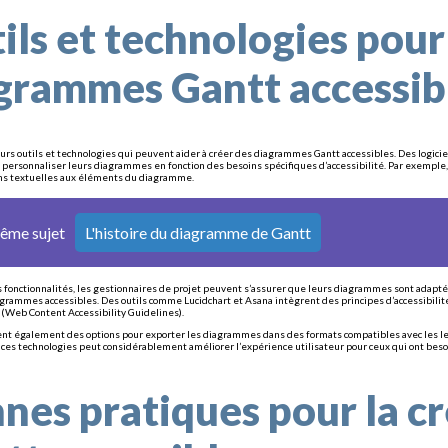
ils et technologies pour
grammes Gantt accessib
ieurs outils et technologies qui peuvent aider à créer des diagrammes Gantt accessibles. Des logici
 personnaliser leurs diagrammes en fonction des besoins spécifiques d’accessibilité. Par exemple, 
ns textuelles aux éléments du diagramme.
même sujet
L'histoire du diagramme de Gantt
s fonctionnalités, les gestionnaires de projet peuvent s’assurer que leurs diagrammes sont adaptés 
agrammes accessibles. Des outils comme Lucidchart et Asana intègrent des principes d’accessibilité
Web Content Accessibility Guidelines).
rent également des options pour exporter les diagrammes dans des formats compatibles avec les lecte
de ces technologies peut considérablement améliorer l’expérience utilisateur pour ceux qui ont beso
nes pratiques pour la c