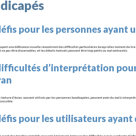
dicapés
défis pour les personnes ayant u
ayant une déficience visuelle rencontrent des difficultés particulières lorsqu’elles tentent de li
ne pas être discernables, et les détails textuels peuvent être trop petits ou mal contrastés.
difficultés d’interprétation pour
ran
de lecture d’écran, souvent utilisés par les personnes handicapées, peuvent avoir du mal à interpr
ccessible.
défis pour les utilisateurs ayant
rs ayant des troubles cognitifs peuvent également éprouver des difficultés avec la surcharge d’in