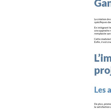
Gan
La création de
spécifiques da
En intégrant l
une approche m
remplacée sans
Cette modulari
Enfin, il est c
L’i
pro
Les 
De plus, promou
la satisfaction