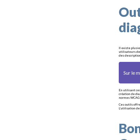
Out
dia
Il existe plus
utilisateurs de
des descriptio
Sur le 
En utilisant ce
création de di
normes WCAG (
Ces outils off
L’utilisation 
Bon