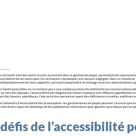
 de Gantt sont des outils visuels essentiels dans la gestion de projet, permettant de représenter
cessibilité de ces outils pour les utilisateurs handicapés est souvent négligée. Dans un monde où l’
indépendamment de leurs capacités, puissent comprendre et interagir avec ces représentations 
 Gantt accessibles ne se limitent pas à une simple question de conformité aux normes d’accessibil
au sein des équipes. L’accessibilité des diagrammes Gantt implique une réflexion approfondie su
ant des besoins spécifiques. Cela inclut des personnes ayant des déficiences visuelles, auditives o
es éléments d’accessibilité dès la conception, les gestionnaires de projet peuvent s’assurer que l
des divers types de handicaps et des adaptations nécessaires pour garantir que chacun puisse pa
 défis de l’accessibilité p