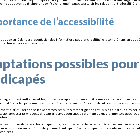
onnées peuvent entraîner une confusion et une incapacité à saisir les relations entre les différen
portance de l’accessibilité
nque de clarté dans la présentation des informations peut rendre difficile la compréhension des dé
éritablement accessibles à tous.
ptations possibles pour 
dicapés
s diagrammes Gantt accessibles, plusieurs adaptations peuvent être mises en œuvre. L’une des premi
lisibilité pour les personnes ayant une déficience visuelle. Par exemple, utiliser un fond clair avec
 essentiel d’utiliser des polices de caractères suffisamment grandes et lisibles, ainsi que d’éviter
lisation de descriptions textuelles alternatives pour chaque élément du diagramme. Ces description
âches.
es descriptions dans le code du diagramme, les utilisateurs de lecteurs d’écran peuvent accéder à c
frir une version simplifiée du diagramme Gantt qui présente uniquement les informations essentiell
complexes.