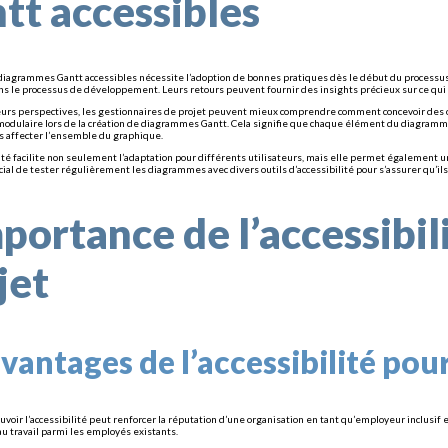
tt accessibles
 diagrammes Gantt accessibles nécessite l’adoption de bonnes pratiques dès le début du processus d
ns le processus de développement. Leurs retours peuvent fournir des insights précieux sur ce qui f
eurs perspectives, les gestionnaires de projet peuvent mieux comprendre comment concevoir des ou
odulaire lors de la création de diagrammes Gantt. Cela signifie que chaque élément du diagramme
 affecter l’ensemble du graphique.
té facilite non seulement l’adaptation pour différents utilisateurs, mais elle permet également un
rucial de tester régulièrement les diagrammes avec divers outils d’accessibilité pour s’assurer qu’
mportance de l’accessibil
jet
avantages de l’accessibilité pou
voir l’accessibilité peut renforcer la réputation d’une organisation en tant qu’employeur inclusif 
 au travail parmi les employés existants.