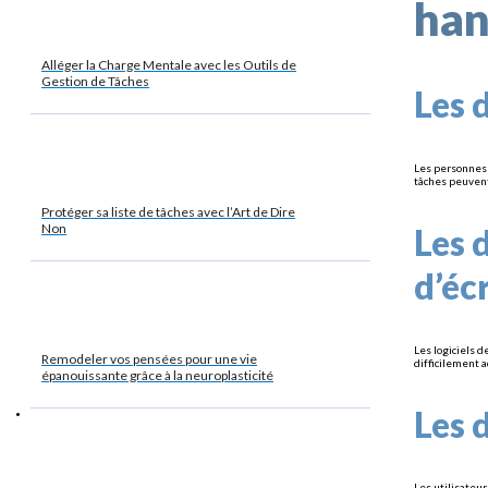
han
Alléger la Charge Mentale avec les Outils de
Gestion de Tâches
Les 
Les personnes 
tâches peuvent 
Protéger sa liste de tâches avec l’Art de Dire
Non
Les 
d’éc
Les logiciels 
Remodeler vos pensées pour une vie
difficilement a
épanouissante grâce à la neuroplasticité
Les 
Les utilisateu