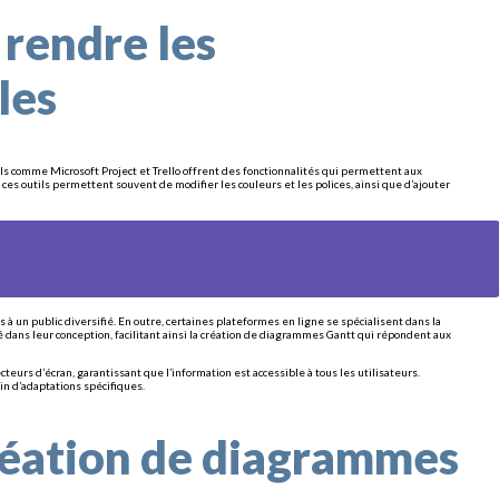
 rendre les
les
els comme Microsoft Project et Trello offrent des fonctionnalités qui permettent aux
ces outils permettent souvent de modifier les couleurs et les polices, ainsi que d’ajouter
à un public diversifié. En outre, certaines plateformes en ligne se spécialisent dans la
 dans leur conception, facilitant ainsi la création de diagrammes Gantt qui répondent aux
urs d’écran, garantissant que l’information est accessible à tous les utilisateurs.
in d’adaptations spécifiques.
réation de diagrammes