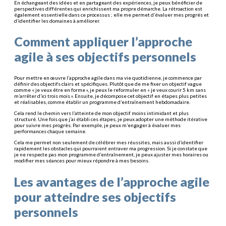
En échangeant des idées et en partageant des expériences, je peux bénéficier de
perspectives différentes qui enrichissent ma propre démarche. La rétroaction est
également essentielle dans ce processus ; elle me permet d’évaluer mes progrès et
d’identifier les domaines à améliorer.
Comment appliquer l’approche
agile à ses objectifs personnels
Pour mettre en œuvre l’approche agile dans ma vie quotidienne, je commence par
définir des objectifs clairs et spécifiques. Plutôt que de me fixer un objectif vague
comme « je veux être en forme », je peux le reformuler en « je veux courir 5 km sans
m’arrêter d’ici trois mois ». Ensuite, je décompose cet objectif en étapes plus petites
et réalisables, comme établir un programme d’entraînement hebdomadaire.
Cela rend le chemin vers l’atteinte de mon objectif moins intimidant et plus
structuré. Une fois que j’ai établi ces étapes, je peux adopter une méthode itérative
pour suivre mes progrès. Par exemple, je peux m’engager à évaluer mes
performances chaque semaine.
Cela me permet non seulement de célébrer mes réussites, mais aussi d’identifier
rapidement les obstacles qui pourraient entraver ma progression. Si je constate que
je ne respecte pas mon programme d’entraînement, je peux ajuster mes horaires ou
modifier mes séances pour mieux répondre à mes besoins.
Les avantages de l’approche agile
pour atteindre ses objectifs
personnels