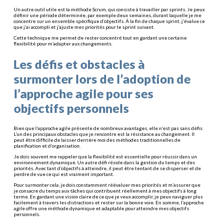
Un autre outil utile est la méthode Scrum, qui consiste à travailler par sprints. Je peux
définir une période déterminée, par exemple deux semaines, durant laquelle je me
concentre sur un ensemble spécifique d’objectifs. À la fin de chaque sprint, j’évalue ce
que j’ai accompli et j’ajuste mes priorités pour le sprint suivant.
Cette technique me permet de rester concentré tout en gardant une certaine
flexibilité pour m’adapter aux changements.
Les défis et obstacles à
surmonter lors de l’adoption de
l’approche agile pour ses
objectifs personnels
Bien que l’approche agile présente de nombreux avantages, elle n’est pas sans défis.
L’un des principaux obstacles que je rencontre est la résistance au changement. Il
peut être difficile de laisser derrière moi des méthodes traditionnelles de
planification et d’organisation.
Je dois souvent me rappeler que la flexibilité est essentielle pour réussir dans un
environnement dynamique. Un autre défi réside dans la gestion du temps et des
priorités. Avec tant d’objectifs à atteindre, il peut être tentant de se disperser et de
perdre de vue ce qui est vraiment important.
Pour surmonter cela, je dois constamment réévaluer mes priorités et m’assurer que
je consacre du temps aux tâches qui contribuent réellement à mes objectifs à long
terme. En gardant une vision claire de ce que je veux accomplir, je peux naviguer plus
facilement à travers les distractions et rester sur la bonne voie. En somme, l’approche
agile offre une méthode dynamique et adaptable pour atteindre mes objectifs
personnels.