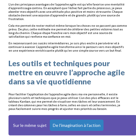
L’un des principaux avantages de l’approche agile est qu’elle favorise une mentalité
d’apprentissage continu. En acceptant que l’échec fait partie du processus, je peux
aborder mes objectifs avec une attitude plus positive et moins stressante. Chaque
obstacle devient une occasion d’apprendre et de grandir, plutôt qu’une source de
frustration.
Cela me permet de rester motivé même lorsque les choses ne se passent pas comme
prévu. De plus, cette méthode me permet de célébrer des petites victoires tout au
long du chemin. Chaque étape franchie vers mon objectif est une source de
satisfaction qui renforce ma confiance en moi.
En reconnaissant ces succès intermédiaires, je suis plus enclin à persévérer et à
continuer à avancer. L’approche agile transforme ainsi le parcours vers mes objectifs
en une expérience enrichissante plutôt qu’en une simple course vers un but final.
Les outils et techniques pour
mettre en œuvre l’approche agile
dans sa vie quotidienne
Pour faciliter l’application de l’approche agile dans ma vie personnelle, il existe
plusieurs outils et techniques que je peux utiliser. L’un des plus efficaces est le
tableau Kanban, qui me permet de visualiser mes tâches et leur avancement. En
créant des colonnes pour les tâches à faire, celles en cours et celles terminées, je
peux facilement suivre mes progrès et ajuster mes priorités au besoin.
Sur le même sujet
De l'imagination à l'action