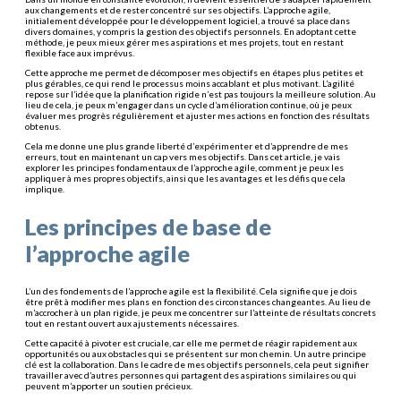
aux changements et de rester concentré sur ses objectifs. L’approche agile,
initialement développée pour le développement logiciel, a trouvé sa place dans
divers domaines, y compris la gestion des objectifs personnels. En adoptant cette
méthode, je peux mieux gérer mes aspirations et mes projets, tout en restant
flexible face aux imprévus.
Cette approche me permet de décomposer mes objectifs en étapes plus petites et
plus gérables, ce qui rend le processus moins accablant et plus motivant. L’agilité
repose sur l’idée que la planification rigide n’est pas toujours la meilleure solution. Au
lieu de cela, je peux m’engager dans un cycle d’amélioration continue, où je peux
évaluer mes progrès régulièrement et ajuster mes actions en fonction des résultats
obtenus.
Cela me donne une plus grande liberté d’expérimenter et d’apprendre de mes
erreurs, tout en maintenant un cap vers mes objectifs. Dans cet article, je vais
explorer les principes fondamentaux de l’approche agile, comment je peux les
appliquer à mes propres objectifs, ainsi que les avantages et les défis que cela
implique.
Les principes de base de
l’approche agile
L’un des fondements de l’approche agile est la flexibilité. Cela signifie que je dois
être prêt à modifier mes plans en fonction des circonstances changeantes. Au lieu de
m’accrocher à un plan rigide, je peux me concentrer sur l’atteinte de résultats concrets
tout en restant ouvert aux ajustements nécessaires.
Cette capacité à pivoter est cruciale, car elle me permet de réagir rapidement aux
opportunités ou aux obstacles qui se présentent sur mon chemin. Un autre principe
clé est la collaboration. Dans le cadre de mes objectifs personnels, cela peut signifier
travailler avec d’autres personnes qui partagent des aspirations similaires ou qui
peuvent m’apporter un soutien précieux.