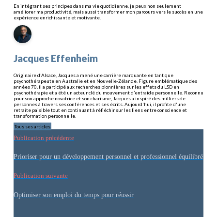
En intégrant ses principes dans ma vie quotidienne, je peux non seulement
améliorer ma productivité, mais aussi transformer mon parcours vers le succès en une
expérience enrichissante et motivante.
Jacques Effenheim
Originaire d'Alsace, Jacques a mené une carrière marquante en tant que
psychothérapeute en Australie et en Nouvelle-Zélande. Figure emblématique des
années 70, il a participé aux recherches pionnières sur les effets du LSD en
psychothérapie et a été un acteur clé du mouvement d’entraide personnelle. Reconnu
pour son approche novatrice et son charisme, Jacques a inspiré des milliers de
personnes à travers ses conférences et ses écrits. Aujourd'hui, il profite d'une
retraite paisible tout en continuant à réfléchir sur les liens entre conscience et
transformation personnelle.
Tous ses articles
Publication précédente
Prioriser pour un développement personnel et professionnel équilibré
Publication suivante
Optimiser son emploi du temps pour réussir