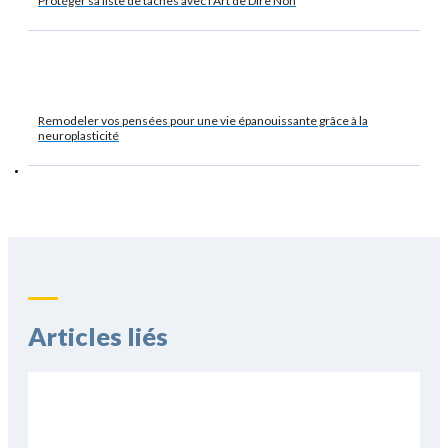
Protéger sa liste de tâches avec l’Art de Dire Non
Remodeler vos pensées pour une vie épanouissante grâce à la
neuroplasticité
Articles liés