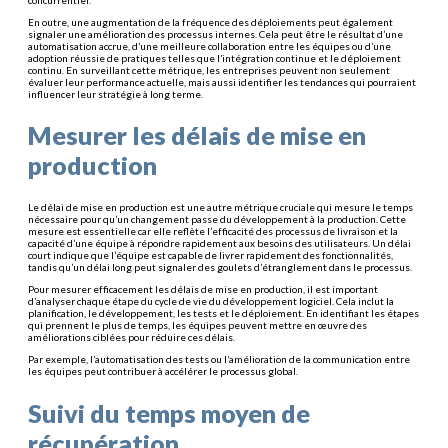
En outre, une augmentation de la fréquence des déploiements peut également
signaler une amélioration des processus internes. Cela peut être le résultat d’une
automatisation accrue, d’une meilleure collaboration entre les équipes ou d’une
adoption réussie de pratiques telles que l’intégration continue et le déploiement
continu. En surveillant cette métrique, les entreprises peuvent non seulement
évaluer leur performance actuelle, mais aussi identifier les tendances qui pourraient
influencer leur stratégie à long terme.
Mesurer les délais de mise en
production
Le délai de mise en production est une autre métrique cruciale qui mesure le temps
nécessaire pour qu’un changement passe du développement à la production. Cette
mesure est essentielle car elle reflète l’efficacité des processus de livraison et la
capacité d’une équipe à répondre rapidement aux besoins des utilisateurs. Un délai
court indique que l’équipe est capable de livrer rapidement des fonctionnalités,
tandis qu’un délai long peut signaler des goulets d’étranglement dans le processus.
Pour mesurer efficacement les délais de mise en production, il est important
d’analyser chaque étape du cycle de vie du développement logiciel. Cela inclut la
planification, le développement, les tests et le déploiement. En identifiant les étapes
qui prennent le plus de temps, les équipes peuvent mettre en œuvre des
améliorations ciblées pour réduire ces délais.
Par exemple, l’automatisation des tests ou l’amélioration de la communication entre
les équipes peut contribuer à accélérer le processus global.
Suivi du temps moyen de
récupération