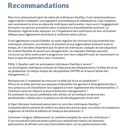
Recommandations
Pour tirer pleinement parti du cadre de métriques DevOps, il est recommandé aux
organisations d’adopter une approche systématique et collaborative. Cela implique
non seulement la mise en place de métriques pertinentes, mais aussi l’engagement
de toutes les parties prenantes dans le processus d’amélioration continue. La
formation régulière des équipes sur l’importance des métriques et leur utilisation
efficace peut également contribuer à renforcer cette culture.
Il est également crucial d’établir un cycle régulier de révision et d’ajustement des
métriques utilisées. Les besoins et priorités d’une organisation évoluent avec le
temps, et il est donc important que le cadre de métriques s’adapte en conséquence.
En restant flexible et ouvert aux changements, les équipes DevOps peuvent
s’assurer qu’elles continuent à progresser vers leurs objectifs tout en maintenant un
haut niveau de qualité dans leurs livraisons.
FAQs 1. Quelles sont les principales métriques DevOps à suivre ?
Les principales métriques incluent la fréquence des déploiements, le délai de mise
en production, le temps moyen de récupération (MTTR) et le taux d’échec des
changements. 2.
Pourquoi est-il important de mesurer le délai de mise en production ?
Mesurer ce délai permet aux équipes d’identifier les goulets d’étranglement dans
leur processus et d’améliorer leur capacité à livrer rapidement des fonctionnalités. 3.
Comment peut-on réduire le taux d’échec des changements ?
En analysant les causes profondes des échecs et en mettant en œuvre des
améliorations ciblées dans le processus de développement et de test.
4. Quel rôle joue l’automatisation dans le suivi des métriques DevOps ?
L’automatisation permet de mettre en place des alertes pour surveiller les tendances
négatives et facilite la collecte et l’analyse des données. 5.
Comment intégrer efficacement un système complet de suivi des métriques ?
Il est essentiel d’utiliser divers outils qui centralisent toutes les données
pertinentes et offrent une vue d’ensemble claire sur les performances clés.