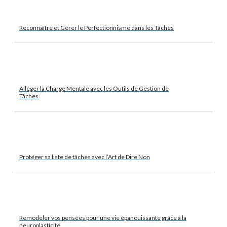
Reconnaître et Gérer le Perfectionnisme dans les Tâches
Alléger la Charge Mentale avec les Outils de Gestion de
Tâches
Protéger sa liste de tâches avec l’Art de Dire Non
Remodeler vos pensées pour une vie épanouissante grâce à la
neuroplasticité