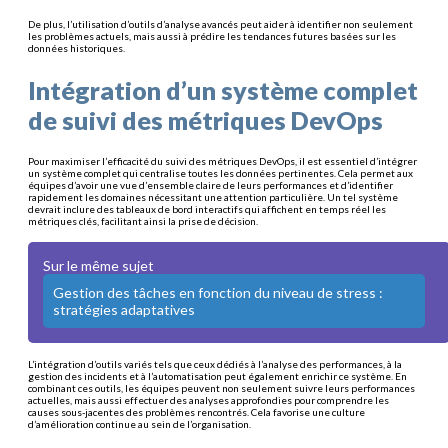
De plus, l’utilisation d’outils d’analyse avancés peut aider à identifier non seulement
les problèmes actuels, mais aussi à prédire les tendances futures basées sur les
données historiques.
Intégration d’un système complet
de suivi des métriques DevOps
Pour maximiser l’efficacité du suivi des métriques DevOps, il est essentiel d’intégrer
un système complet qui centralise toutes les données pertinentes. Cela permet aux
équipes d’avoir une vue d’ensemble claire de leurs performances et d’identifier
rapidement les domaines nécessitant une attention particulière. Un tel système
devrait inclure des tableaux de bord interactifs qui affichent en temps réel les
métriques clés, facilitant ainsi la prise de décision.
Sur le même sujet
Gestion des tâches en fonction du niveau de stress :
stratégies adaptatives
L’intégration d’outils variés tels que ceux dédiés à l’analyse des performances, à la
gestion des incidents et à l’automatisation peut également enrichir ce système. En
combinant ces outils, les équipes peuvent non seulement suivre leurs performances
actuelles, mais aussi effectuer des analyses approfondies pour comprendre les
causes sous-jacentes des problèmes rencontrés. Cela favorise une culture
d’amélioration continue au sein de l’organisation.