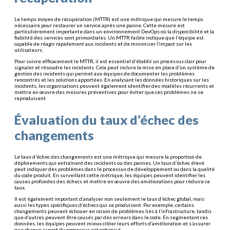
Le temps moyen de récupération (MTTR) est une métrique qui mesure le temps
nécessaire pour restaurer un service après une panne. Cette mesure est
particulièrement importante dans un environnement DevOps où la disponibilité et la
fiabilité des services sont primordiales. Un MTTR faible indique que l’équipe est
capable de réagir rapidement aux incidents et de minimiser l’impact sur les
utilisateurs.
Pour suivre efficacement le MTTR, il est essentiel d’établir un processus clair pour
signaler et résoudre les incidents. Cela peut inclure la mise en place d’un système de
gestion des incidents qui permet aux équipes de documenter les problèmes
rencontrés et les solutions apportées. En analysant les données historiques sur les
incidents, les organisations peuvent également identifier des modèles récurrents et
mettre en œuvre des mesures préventives pour éviter que ces problèmes ne se
reproduisent.
Évaluation du taux d’échec des
changements
Le taux d’échec des changements est une métrique qui mesure la proportion de
déploiements qui entraînent des incidents ou des pannes. Un taux d’échec élevé
peut indiquer des problèmes dans le processus de développement ou dans la qualité
du code produit. En surveillant cette métrique, les équipes peuvent identifier les
causes profondes des échecs et mettre en œuvre des améliorations pour réduire ce
taux.
Il est également important d’analyser non seulement le taux d’échec global, mais
aussi les types spécifiques d’échecs qui se produisent. Par exemple, certains
changements peuvent échouer en raison de problèmes liés à l’infrastructure, tandis
que d’autres peuvent être causés par des erreurs dans le code. En segmentant ces
données, les équipes peuvent mieux cibler leurs efforts d’amélioration et s’assurer
que chaque aspect du processus est optimisé.