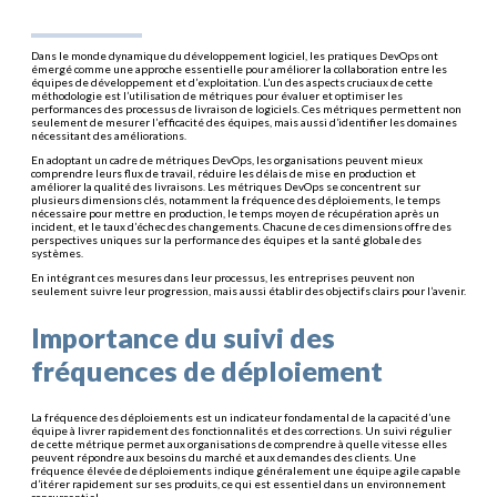
Dans le monde dynamique du développement logiciel, les pratiques DevOps ont
émergé comme une approche essentielle pour améliorer la collaboration entre les
équipes de développement et d’exploitation. L’un des aspects cruciaux de cette
méthodologie est l’utilisation de métriques pour évaluer et optimiser les
performances des processus de livraison de logiciels. Ces métriques permettent non
seulement de mesurer l’efficacité des équipes, mais aussi d’identifier les domaines
nécessitant des améliorations.
En adoptant un cadre de métriques DevOps, les organisations peuvent mieux
comprendre leurs flux de travail, réduire les délais de mise en production et
améliorer la qualité des livraisons. Les métriques DevOps se concentrent sur
plusieurs dimensions clés, notamment la fréquence des déploiements, le temps
nécessaire pour mettre en production, le temps moyen de récupération après un
incident, et le taux d’échec des changements. Chacune de ces dimensions offre des
perspectives uniques sur la performance des équipes et la santé globale des
systèmes.
En intégrant ces mesures dans leur processus, les entreprises peuvent non
seulement suivre leur progression, mais aussi établir des objectifs clairs pour l’avenir.
Importance du suivi des
fréquences de déploiement
La fréquence des déploiements est un indicateur fondamental de la capacité d’une
équipe à livrer rapidement des fonctionnalités et des corrections. Un suivi régulier
de cette métrique permet aux organisations de comprendre à quelle vitesse elles
peuvent répondre aux besoins du marché et aux demandes des clients. Une
fréquence élevée de déploiements indique généralement une équipe agile capable
d’itérer rapidement sur ses produits, ce qui est essentiel dans un environnement
concurrentiel.