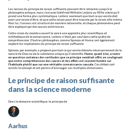
Les racines du principe de raison suffisante peuvent être retracées jusqu’à la
philosophie antique, mais c’est avec Gottfried Wilhelm Leibniz au XVIIe siècle qu’il
prend une forme plus systématique. Leibniz soutenait que tout ce qui existe doit
avoir une raison d’être, et que cette raison peut être trouvée par la raison elle-même.
Pour lui, l’univers est structuré de manière rationnelle, et chaque phénomène peut
être expliqué par des causes antérieures.
Cette vision du monde a ouvert la voie à une approche plus scientifique et
méthodique de la connaissance. Leibniz n’était pas seul dans cette quête de
compréhension. D’autres philosophes, comme Spinoza et Hume, ont également
exploré les implications du principe de raison suffisante.
Spinoza, par exemple, a proposé que tout ce qui existe découle nécessairement de la
nature de Dieu ou de la substance unique qu’il identifie.
Hume, quant à lui, a remis
en question certaines des certitudes que ce principe semblait offrir, en soulignant
que notre compréhension des causes et des effets est souvent fondée sur
l’habitude plutôt que sur une véritable connaissance causale.
Ces débats ont
enrichi le concept et ont permis d’envisager ses multiples dimensions.
Le principe de raison suffisante
dans la science moderne
Dans le domaine scientifique, le principe de
Aarhus