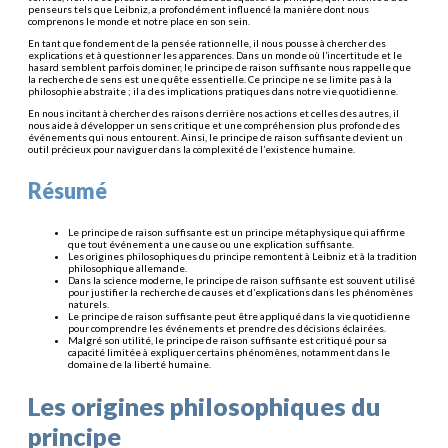
penseurs tels que Leibniz, a profondément influencé la manière dont nous
comprenons le monde et notre place en son sein.
En tant que fondement de la pensée rationnelle, il nous pousse à chercher des
explications et à questionner les apparences. Dans un monde où l’incertitude et le
hasard semblent parfois dominer, le principe de raison suffisante nous rappelle que
la recherche de sens est une quête essentielle. Ce principe ne se limite pas à la
philosophie abstraite ; il a des implications pratiques dans notre vie quotidienne.
En nous incitant à chercher des raisons derrière nos actions et celles des autres, il
nous aide à développer un sens critique et une compréhension plus profonde des
événements qui nous entourent. Ainsi, le principe de raison suffisante devient un
outil précieux pour naviguer dans la complexité de l’existence humaine.
Résumé
Le principe de raison suffisante est un principe métaphysique qui affirme
que tout événement a une cause ou une explication suffisante.
Les origines philosophiques du principe remontent à Leibniz et à la tradition
philosophique allemande.
Dans la science moderne, le principe de raison suffisante est souvent utilisé
pour justifier la recherche de causes et d’explications dans les phénomènes
naturels.
Le principe de raison suffisante peut être appliqué dans la vie quotidienne
pour comprendre les événements et prendre des décisions éclairées.
Malgré son utilité, le principe de raison suffisante est critiqué pour sa
capacité limitée à expliquer certains phénomènes, notamment dans le
domaine de la liberté humaine.
Les origines philosophiques du
principe