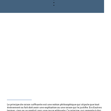
Le principe de raison suffisante est une notion philosophique qui stipule que tout
événement ou fait doit avoir une explication ou une raison qui le justifie. En d’autres
termes, rien ne se produit sans une cause adéquate. Ce principe, qui remonte à des