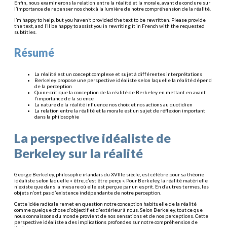
Enfin, nous examinerons la relation entre la réalité et la morale, avant de conclure sur
l’importance de repenser nos choix à la lumière de notre compréhension de la réalité.
I’m happy to help, but you haven’t provided the text to be rewritten. Please provide
the text, and I’ll be happy to assist you in rewriting it in French with the requested
subtitles.
Résumé
La réalité est un concept complexe et sujet à différentes interprétations
Berkeley propose une perspective idéaliste selon laquelle la réalité dépend
de la perception
Quine critique la conception de la réalité de Berkeley en mettant en avant
l’importance de la science
La nature de la réalité influence nos choix et nos actions au quotidien
La relation entre la réalité et la morale est un sujet de réflexion important
dans la philosophie
La perspective idéaliste de
Berkeley sur la réalité
George Berkeley, philosophe irlandais du XVIIIe siècle, est célèbre pour sa théorie
idéaliste selon laquelle « être, c’est être perçu ». Pour Berkeley, la réalité matérielle
n’existe que dans la mesure où elle est perçue par un esprit. En d’autres termes, les
objets n’ont pas d’existence indépendante de notre perception.
Cette idée radicale remet en question notre conception habituelle de la réalité
comme quelque chose d’objectif et d’extérieur à nous. Selon Berkeley, tout ce que
nous connaissons du monde provient de nos sensations et de nos perceptions. Cette
perspective idéaliste a des implications profondes sur notre compréhension de