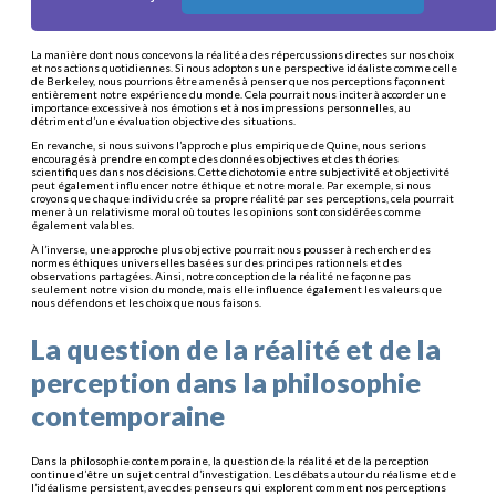
La manière dont nous concevons la réalité a des répercussions directes sur nos choix
et nos actions quotidiennes. Si nous adoptons une perspective idéaliste comme celle
de Berkeley, nous pourrions être amenés à penser que nos perceptions façonnent
entièrement notre expérience du monde. Cela pourrait nous inciter à accorder une
importance excessive à nos émotions et à nos impressions personnelles, au
détriment d’une évaluation objective des situations.
En revanche, si nous suivons l’approche plus empirique de Quine, nous serions
encouragés à prendre en compte des données objectives et des théories
scientifiques dans nos décisions. Cette dichotomie entre subjectivité et objectivité
peut également influencer notre éthique et notre morale. Par exemple, si nous
croyons que chaque individu crée sa propre réalité par ses perceptions, cela pourrait
mener à un relativisme moral où toutes les opinions sont considérées comme
également valables.
À l’inverse, une approche plus objective pourrait nous pousser à rechercher des
normes éthiques universelles basées sur des principes rationnels et des
observations partagées. Ainsi, notre conception de la réalité ne façonne pas
seulement notre vision du monde, mais elle influence également les valeurs que
nous défendons et les choix que nous faisons.
La question de la réalité et de la
perception dans la philosophie
contemporaine
Dans la philosophie contemporaine, la question de la réalité et de la perception
continue d’être un sujet central d’investigation. Les débats autour du réalisme et de
l’idéalisme persistent, avec des penseurs qui explorent comment nos perceptions