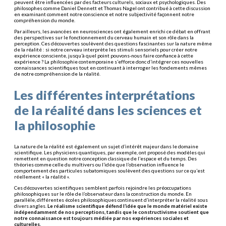
peuvent être influencées par des facteurs culturels, sociaux et psychologiques. Des
philosophes comme Daniel Dennett et Thomas Nagel ont contribué à cette discussion
en examinant comment notre conscience et notre subjectivité façonnent notre
compréhension du monde.
Par ailleurs, les avancées en neurosciences ont également enrichi ce débat en offrant
des perspectives sur le fonctionnement du cerveau humain et son rôle dans la
perception. Ces découvertes soulèvent des questions fascinantes sur la nature même
de la réalité : si notre cerveau interprète les stimuli sensoriels pour créer notre
expérience consciente, jusqu’à quel point pouvons-nous faire confiance à cette
expérience ? La philosophie contemporaine s’efforce donc d’intégrer ces nouvelles
connaissances scientifiques tout en continuant à interroger les fondements mêmes
de notre compréhension de la réalité.
Les différentes interprétations
de la réalité dans les sciences et
la philosophie
La nature de la réalité est également un sujet d’intérêt majeur dans le domaine
scientifique. Les physiciens quantiques, par exemple, ont proposé des modèles qui
remettent en question notre conception classique de l’espace et du temps. Des
théories comme celle du multivers ou l’idée que l’observation influence le
comportement des particules subatomiques soulèvent des questions sur ce qu’est
réellement « la réalité ».
Ces découvertes scientifiques semblent parfois rejoindre les préoccupations
philosophiques sur le rôle de l’observateur dans la construction du monde. En
parallèle, différentes écoles philosophiques continuent d’interpréter la réalité sous
divers angles.
Le réalisme scientifique défend l’idée que le monde matériel existe
indépendamment de nos perceptions, tandis que le constructivisme soutient que
notre connaissance est toujours médiée par nos expériences sociales et
culturelles.