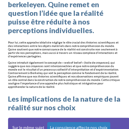
berkeleyen. Quine remet en
question l’idée que la réalité
puisse être réduite à nos
perceptions individuelles.
Pour lui, cette approche idéaliste néglige le rôle crucial des théories scientifiques et
des interactions entre les objets matériels dans notre compréhension du monde.
Quine soutient que notre connaissance de la réalité est construite non seulement à
partir de nos perceptions, mais aussi à travers un réseau complexe d’interactions et
d’expériences partagées.
Quine introduit également le concept de « web of belief » (toile de croyances), qui
suggère que nos croyances sont interconnectées et que notre compréhension du
monde est le résultat d’un processus collectif d’interprétation et d’expérimentation.
Contrairement à Berkeley, qui voit la perception comme le fondement de la réalité,
Quine affirme que nos théories scientifiques et nos observations empiriques jouent
un rôle central dans la construction de notre compréhension du monde. Cette critique
souligne l’importance d’une approche plus holistique et intégrative pour
appréhender la nature de la réalité.
Les implications de la nature de la
réalité sur nos choix
Sur le même sujet
La conscience affecte nos choix