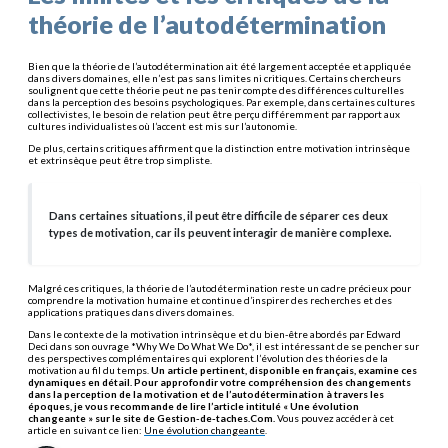
théorie de l’autodétermination
Bien que la théorie de l’autodétermination ait été largement acceptée et appliquée
dans divers domaines, elle n’est pas sans limites ni critiques. Certains chercheurs
soulignent que cette théorie peut ne pas tenir compte des différences culturelles
dans la perception des besoins psychologiques. Par exemple, dans certaines cultures
collectivistes, le besoin de relation peut être perçu différemment par rapport aux
cultures individualistes où l’accent est mis sur l’autonomie.
De plus, certains critiques affirment que la distinction entre motivation intrinsèque
et extrinsèque peut être trop simpliste.
Dans certaines situations, il peut être difficile de séparer ces deux
types de motivation, car ils peuvent interagir de manière complexe.
Malgré ces critiques, la théorie de l’autodétermination reste un cadre précieux pour
comprendre la motivation humaine et continue d’inspirer des recherches et des
applications pratiques dans divers domaines.
Dans le contexte de la motivation intrinsèque et du bien-être abordés par Edward
Deci dans son ouvrage *Why We Do What We Do*, il est intéressant de se pencher sur
des perspectives complémentaires qui explorent l’évolution des théories de la
motivation au fil du temps.
Un article pertinent, disponible en français, examine ces
dynamiques en détail.
Pour approfondir votre compréhension des changements
dans la perception de la motivation et de l’autodétermination à travers les
époques, je vous recommande de lire l’article intitulé « Une évolution
changeante » sur le site de Gestion-de-taches.Com.
Vous pouvez accéder à cet
article en suivant ce lien:
Une évolution changeante
.