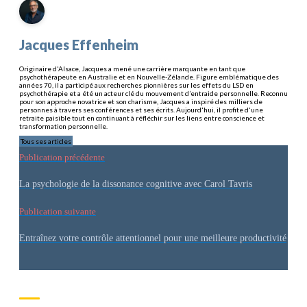
Jacques Effenheim
Originaire d'Alsace, Jacques a mené une carrière marquante en tant que
psychothérapeute en Australie et en Nouvelle-Zélande. Figure emblématique des
années 70, il a participé aux recherches pionnières sur les effets du LSD en
psychothérapie et a été un acteur clé du mouvement d’entraide personnelle. Reconnu
pour son approche novatrice et son charisme, Jacques a inspiré des milliers de
personnes à travers ses conférences et ses écrits. Aujourd'hui, il profite d'une
retraite paisible tout en continuant à réfléchir sur les liens entre conscience et
transformation personnelle.
Tous ses articles
Publication précédente
La psychologie de la dissonance cognitive avec Carol Tavris
Publication suivante
Entraînez votre contrôle attentionnel pour une meilleure productivité