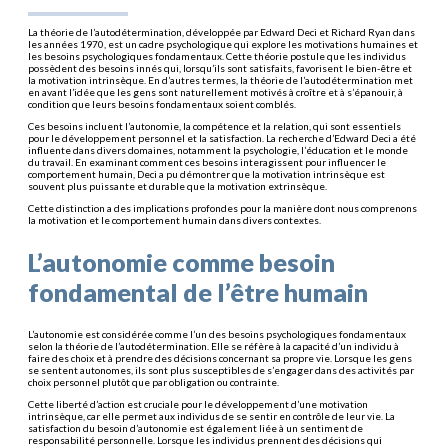
La théorie de l’autodétermination, développée par Edward Deci et Richard Ryan dans
les années 1970, est un cadre psychologique qui explore les motivations humaines et
les besoins psychologiques fondamentaux. Cette théorie postule que les individus
possèdent des besoins innés qui, lorsqu’ils sont satisfaits, favorisent le bien-être et
la motivation intrinsèque. En d’autres termes, la théorie de l’autodétermination met
en avant l’idée que les gens sont naturellement motivés à croître et à s’épanouir, à
condition que leurs besoins fondamentaux soient comblés.
Ces besoins incluent l’autonomie, la compétence et la relation, qui sont essentiels
pour le développement personnel et la satisfaction. La recherche d’Edward Deci a été
influente dans divers domaines, notamment la psychologie, l’éducation et le monde
du travail. En examinant comment ces besoins interagissent pour influencer le
comportement humain, Deci a pu démontrer que la motivation intrinsèque est
souvent plus puissante et durable que la motivation extrinsèque.
Cette distinction a des implications profondes pour la manière dont nous comprenons
la motivation et le comportement humain dans divers contextes.
L’autonomie comme besoin
fondamental de l’être humain
L’autonomie est considérée comme l’un des besoins psychologiques fondamentaux
selon la théorie de l’autodétermination. Elle se réfère à la capacité d’un individu à
faire des choix et à prendre des décisions concernant sa propre vie. Lorsque les gens
se sentent autonomes, ils sont plus susceptibles de s’engager dans des activités par
choix personnel plutôt que par obligation ou contrainte.
Cette liberté d’action est cruciale pour le développement d’une motivation
intrinsèque, car elle permet aux individus de se sentir en contrôle de leur vie. La
satisfaction du besoin d’autonomie est également liée à un sentiment de
responsabilité personnelle. Lorsque les individus prennent des décisions qui