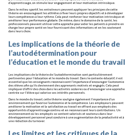
d’apprentissage, on stimule leur engagement et leur motivation intrinsèque.
Dans le milieu sportif, les entraîneurs peuvent appliquer les principes de cette
théorie en encourageant les athlètes à fixer leurs propres objectifs et à développer
leurs compétences à leur rythme. Cela peut renforcer leur motivation intrinsèque et
améliorer leur performance globale. De même, dans le domaine de la santé, les
professionnels peuvent utiliser cette approche pour aider les patients à prendre en
charge leur propre santé en leur fournissant des informations et en les soutenant
dans leurs choix.
Les implications de la théorie de
l’autodétermination pour
l’éducation et le monde du travail
Les implications de la théorie de l’autodétermination sont particulièrement
pertinentes pour l’éducation et le monde du travail. Dans le contexte éducatif, il est
essentiel que les enseignants reconnaissent l’importance d’encourager l’autonomie
des élèves afin qu’ils deviennent des apprenants motivés et engagés. Cela peut
impliquer d’offrir des choix dans les activités scolaires ou d’encourager une approche
centrée sur l’élève qui valorise ses intérêts personnels.
Dans le monde du travail, cette théorie souligne également l’importance d’un
environnement qui favorise l’autonomie et la compétence. Les employeurs peuvent
améliorer la motivation et la satisfaction au travail en offrant aux employés des
opportunités d’apprentissage continu et en reconnaissant leurs contributions. Un
environnement où les employés se sentent valorisés et soutenus dans leur
développement personnel peut conduire à une augmentation de la productivité et à
une réduction du turnover.
Les limites et les critiques de la