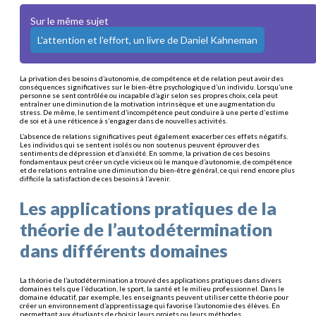
Sur le même sujet
L'attention et l'effort, un livre de Daniel Kahneman
La privation des besoins d’autonomie, de compétence et de relation peut avoir des
conséquences significatives sur le bien-être psychologique d’un individu. Lorsqu’une
personne se sent contrôlée ou incapable d’agir selon ses propres choix, cela peut
entraîner une diminution de la motivation intrinsèque et une augmentation du
stress. De même, le sentiment d’incompétence peut conduire à une perte d’estime
de soi et à une réticence à s’engager dans de nouvelles activités.
L’absence de relations significatives peut également exacerber ces effets négatifs.
Les individus qui se sentent isolés ou non soutenus peuvent éprouver des
sentiments de dépression et d’anxiété. En somme, la privation de ces besoins
fondamentaux peut créer un cycle vicieux où le manque d’autonomie, de compétence
et de relations entraîne une diminution du bien-être général, ce qui rend encore plus
difficile la satisfaction de ces besoins à l’avenir.
Les applications pratiques de la
théorie de l’autodétermination
dans différents domaines
La théorie de l’autodétermination a trouvé des applications pratiques dans divers
domaines tels que l’éducation, le sport, la santé et le milieu professionnel. Dans le
domaine éducatif, par exemple, les enseignants peuvent utiliser cette théorie pour
créer un environnement d’apprentissage qui favorise l’autonomie des élèves. En
permettant aux étudiants de choisir leurs projets ou leurs méthodes