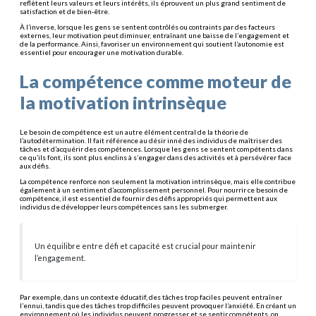
reflètent leurs valeurs et leurs intérêts, ils éprouvent un plus grand sentiment de
satisfaction et de bien-être.
À l’inverse, lorsque les gens se sentent contrôlés ou contraints par des facteurs
externes, leur motivation peut diminuer, entraînant une baisse de l’engagement et
de la performance. Ainsi, favoriser un environnement qui soutient l’autonomie est
essentiel pour encourager une motivation durable.
La compétence comme moteur de
la motivation intrinsèque
Le besoin de compétence est un autre élément central de la théorie de
l’autodétermination. Il fait référence au désir inné des individus de maîtriser des
tâches et d’acquérir des compétences. Lorsque les gens se sentent compétents dans
ce qu’ils font, ils sont plus enclins à s’engager dans des activités et à persévérer face
aux défis.
La compétence renforce non seulement la motivation intrinsèque, mais elle contribue
également à un sentiment d’accomplissement personnel. Pour nourrir ce besoin de
compétence, il est essentiel de fournir des défis appropriés qui permettent aux
individus de développer leurs compétences sans les submerger.
Un équilibre entre défi et capacité est crucial pour maintenir
l’engagement.
Par exemple, dans un contexte éducatif, des tâches trop faciles peuvent entraîner
l’ennui, tandis que des tâches trop difficiles peuvent provoquer l’anxiété. En créant un
environnement où les individus peuvent progresser et se sentir compétents, on