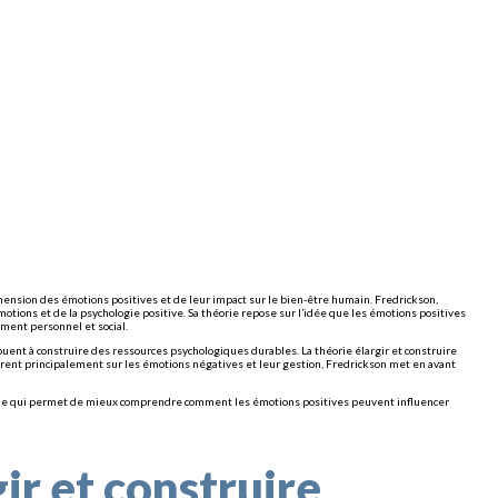
hension des émotions positives et de leur impact sur le bien-être humain. Fredrickson,
motions et de la psychologie positive. Sa théorie repose sur l’idée que les émotions positives
ment personnel et social.
buent à construire des ressources psychologiques durables. La théorie élargir et construire
ent principalement sur les émotions négatives et leur gestion, Fredrickson met en avant
éorique qui permet de mieux comprendre comment les émotions positives peuvent influencer
gir et construire