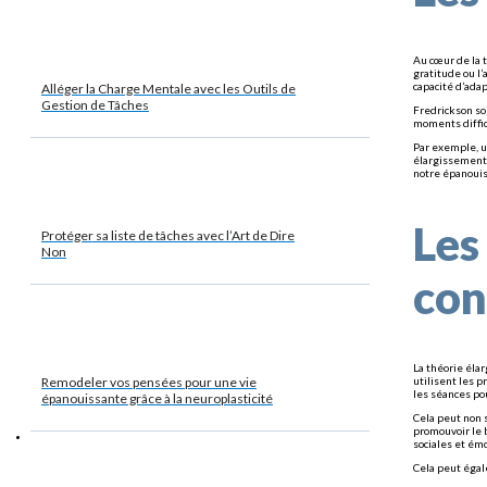
Au cœur de la t
gratitude ou l’
capacité d’adap
Alléger la Charge Mentale avec les Outils de
Gestion de Tâches
Fredrickson so
moments diffici
Par exemple, u
élargissement 
notre épanoui
Les
Protéger sa liste de tâches avec l’Art de Dire
Non
con
La théorie éla
Remodeler vos pensées pour une vie
utilisent les 
les séances pou
épanouissante grâce à la neuroplasticité
Cela peut non 
promouvoir le 
sociales et ém
Cela peut égal