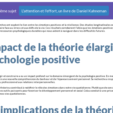
même sujet
L'attention et l'effort, un livre de Daniel Kahneman
rches ont exploré le lien entre les émotions positives et la résilience. Des études longitudinale
aire face au stress et aux défis de la vie. Ces résultats corroborent l’idée que les émotions posi
 ressources psychologiques durables qui nous aident à naviguer dans les difficultés futures.
mpact de la théorie élargi
chologie positive
rgir et construire a eu un impact profond sur le domaine émergent de la psychologie positive. En me
ie à une nouvelle compréhension du bonheur et de l’épanouissement personnel. Sa recherche a insp
eu professionnel aux relations interpersonnelles.
e théorie a contribué à redéfinir le rôle des émotions dans notre vie quotidienne. Plutôt que de c
es outils puissants pour favoriser le développement personnel et social. Cela a conduit à une pris
 nos vies quotidiennes.
 implications de la théor