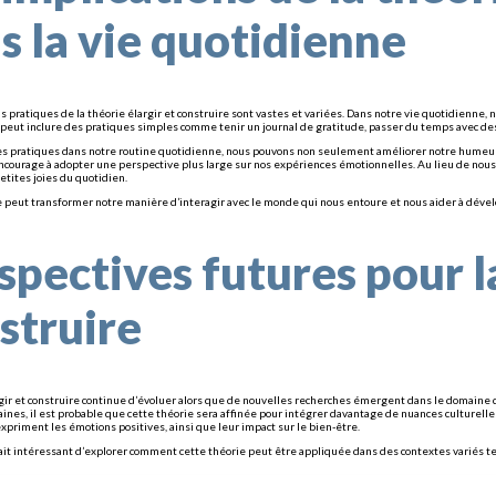
s la vie quotidienne
ns pratiques de la théorie élargir et construire sont vastes et variées. Dans notre vie quotidienne
a peut inclure des pratiques simples comme tenir un journal de gratitude, passer du temps avec de
es pratiques dans notre routine quotidienne, nous pouvons non seulement améliorer notre humeur im
ncourage à adopter une perspective plus large sur nos expériences émotionnelles. Au lieu de nou
etites joies du quotidien.
 peut transformer notre manière d’interagir avec le monde qui nous entoure et nous aider à dévelo
spectives futures pour la
struire
rgir et construire continue d’évoluer alors que de nouvelles recherches émergent dans le domain
nes, il est probable que cette théorie sera affinée pour intégrer davantage de nuances culturell
xpriment les émotions positives, ainsi que leur impact sur le bien-être.
rait intéressant d’explorer comment cette théorie peut être appliquée dans des contextes variés tel