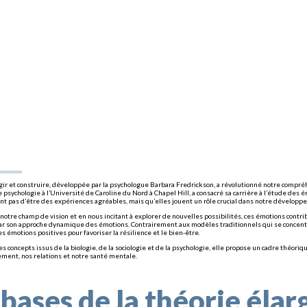
rgir et construire, développée par la psychologue Barbara Fredrickson, a révolutionné notre compré
psychologie à l’Université de Caroline du Nord à Chapel Hill, a consacré sa carrière à l’étude des é
nt pas d’être des expériences agréables, mais qu’elles jouent un rôle crucial dans notre développe
notre champ de vision et en nous incitant à explorer de nouvelles possibilités, ces émotions contri
ar son approche dynamique des émotions. Contrairement aux modèles traditionnels qui se concentr
s émotions positives pour favoriser la résilience et le bien-être.
es concepts issus de la biologie, de la sociologie et de la psychologie, elle propose un cadre th
ment, nos relations et notre santé mentale.
 bases de la théorie élar