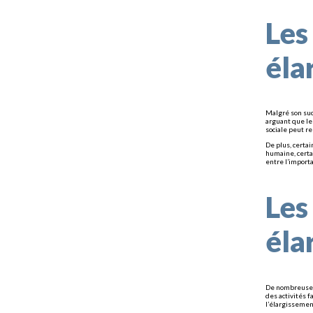
Les
éla
Malgré son suc
arguant que le
sociale peut r
De plus, certa
humaine, certa
entre l’import
Les
éla
De nombreuses 
des activités 
l’élargissement