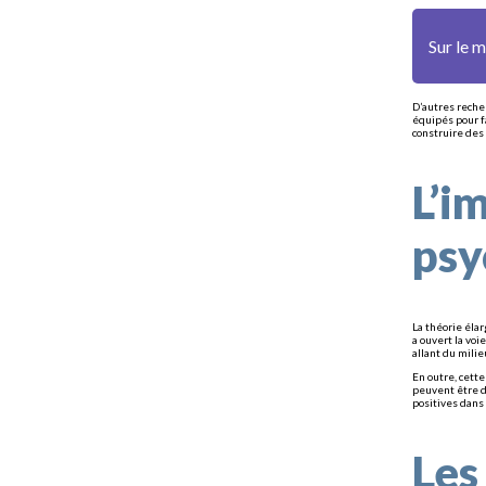
Sur le 
D’autres reche
équipés pour f
construire des
L’i
psy
La théorie éla
a ouvert la vo
allant du mili
En outre, cett
peuvent être d
positives dans
Les