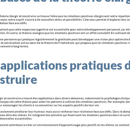
héorie élargir et construire se trouve l’idée que les émotions positives élargissent notre répertoi
amour, notre esprit s’ouvre à de nouvelles idées et possibilités. Cela nous permet d’explorer des so
tation face aux défis.
utient que cette expansion cognitive est essentielle pour notre développement personnel, car ell
les. En outre, la théorie souligne que les émotions positives ont un effet cumulatif. En cultivant 
ne personne qui pratique régulièrement la gratitude peut développer une vision plus optimiste de
et construction est au cœur de la théorie de Fredrickson, qui propose que les émotions positiv
ssement à long terme.
 applications pratiques d
struire
rgir et construire a trouvé des applications dans divers domaines, notamment la psychologie cliniqu
principes de cette théorie pour aider les patients à cultiver des émotions positives. Par exemple, 
r encourager les clients à se concentrer sur les aspects positifs de leur vie.
seulement améliorer leur humeur, mais aussi renforcer leur résilience face aux défis. Dans le dom
bien-être des élèves. En intégrant des activités qui favorisent les émotions positives dans le cur
otionnelles essentielles.
ement contribuer à créer un environnement d’apprentissage plus positif, où les élèves se sentent 