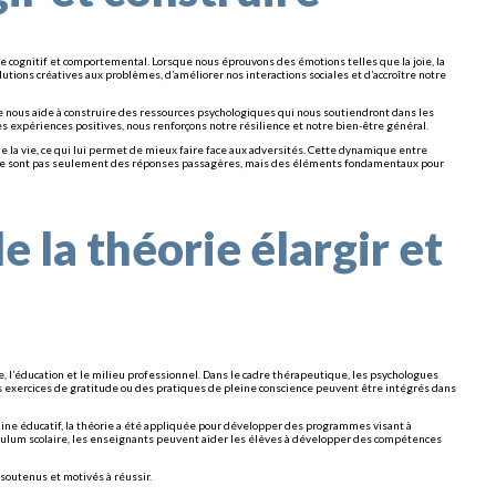
re cognitif et comportemental. Lorsque nous éprouvons des émotions telles que la joie, la
lutions créatives aux problèmes, d’améliorer nos interactions sociales et d’accroître notre
e nous aide à construire des ressources psychologiques qui nous soutiendront dans les
des expériences positives, nous renforçons notre résilience et notre bien-être général.
 la vie, ce qui lui permet de mieux faire face aux adversités. Cette dynamique entre
es ne sont pas seulement des réponses passagères, mais des éléments fondamentaux pour
e la théorie élargir et
e, l’éducation et le milieu professionnel. Dans le cadre thérapeutique, les psychologues
des exercices de gratitude ou des pratiques de pleine conscience peuvent être intégrés dans
aine éducatif, la théorie a été appliquée pour développer des programmes visant à
riculum scolaire, les enseignants peuvent aider les élèves à développer des compétences
soutenus et motivés à réussir.