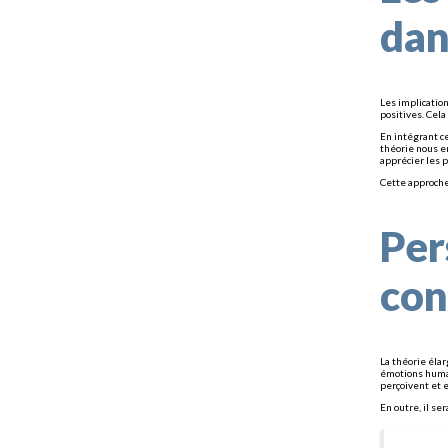
dan
Les implicatio
positives. Cel
En intégrant c
théorie nous e
apprécier les p
Cette approche
Per
con
La théorie éla
émotions humai
perçoivent et e
En outre, il se