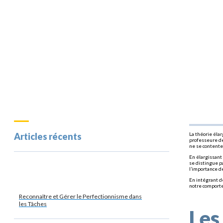
Articles récents
La théorie éla
professeure de 
ne se contente
En élargissant 
se distingue p
l’importance de
En intégrant d
notre comporte
Reconnaître et Gérer le Perfectionnisme dans
les Tâches
Les