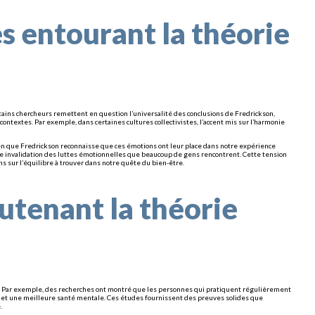
es entourant la théorie
ertains chercheurs remettent en question l’universalité des conclusions de Fredrickson,
ontextes. Par exemple, dans certaines cultures collectivistes, l’accent mis sur l’harmonie
ien que Fredrickson reconnaisse que ces émotions ont leur place dans notre expérience
e invalidation des luttes émotionnelles que beaucoup de gens rencontrent. Cette tension
s sur l’équilibre à trouver dans notre quête du bien-être.
utenant la théorie
. Par exemple, des recherches ont montré que les personnes qui pratiquent régulièrement
cru et une meilleure santé mentale. Ces études fournissent des preuves solides que
.