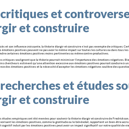
 critiques et controvers
rgir et construire
cès et son influence croissante, la théorie élargir et construire n’est pas exempte de critiques. C
s émotions positives peuvent ne pas avoir le même impact sur toutes les cultures ou dans tous les c
endre certaines émotions positives moins pertinentes ou même contre-productives.
ins critiques soulignent que la théorie pourrait minimiser l’importance des émotions négatives. B
ins chercheurs estiment qu’une attention excessive aux émotions positives pourrait conduire à un
ance des émotions positives et la nécessité d’accepter les émotions négatives soulève des question
 recherches et études so
rgir et construire
études empiriques ont été menées pour soutenir la théorie élargir et construire de Fredrickson
favorisant les émotions positives, comme la gratitude ou le bénévolat, rapportent un bien-être ac
 cognitif induit par les émotions positives peut avoir un impact significatif sur notre qualité de vie