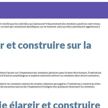
s ont révélé que les individus qui éprouvent fréquemment des émotions positives sont mieux
tives ne sont pas seulement bénéfiques sur le moment, mais qu’elles contribuent également à
r et construire sur la
ttant l’accent sur l’importance des émotions positives pour le bien-être humain, Fredrickson
iré d’autres psychologues à explorer comment cultiver ces émotions dans divers contextes,
onsidérer les émotions comme de simples réactions passagères, Fredrickson a montré qu’elles
e de conscience accrue de l’importance d’intégrer des pratiques favorisant les émotions
ie élargir et construire